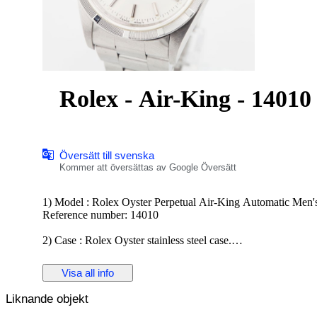
Rolex - Air-King - 14010
Översätt till svenska
Kommer att översättas av Google Översätt
1) Model : Rolex Oyster Perpetual Air-King Automatic Men'
Reference number: 14010
2) Case : Rolex Oyster stainless steel case.
Size: 34mm ( Excluding Crown)
Visa all info
3) Dial : Rolex dial with silver hands and markers; engine-tu
Liknande objekt
4) Movement : Rolex automatic winding movement