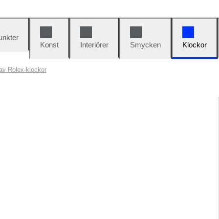
unkter
Konst
Interiörer
Smycken
Klockor
av Rolex-klockor