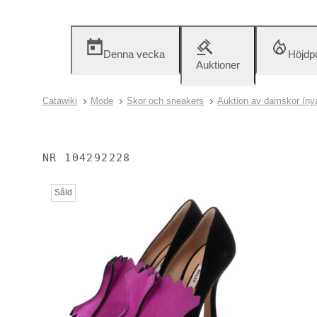
Denna vecka
Höjdp
Auktioner
Catawiki
Mode
Skor och sneakers
Auktion av damskor (nya
NR
104292228
Såld