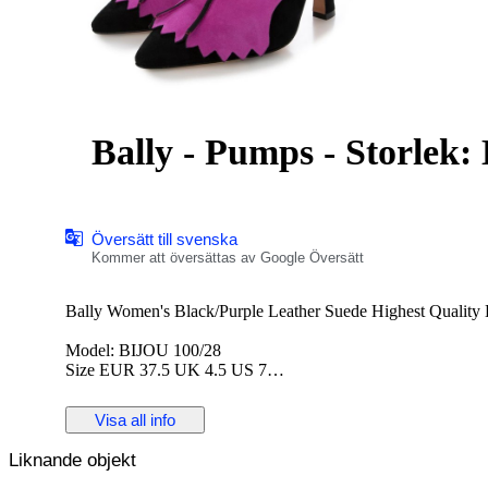
Bally - Pumps - Storlek:
Översätt till svenska
Kommer att översättas av Google Översätt
Bally Women's Black/Purple Leather Suede Highest Qualit
Model: BIJOU 100/28
Size EUR 37.5 UK 4.5 US 7
Brand New with Box!- 100% Authentic
Visa all info
Delivery method – Registered (Tracked / Signed For) Priority 
Liknande objekt
Item Number: S1CC00249