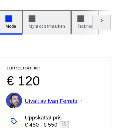
Mode
Mynt och frimärken
Tecknat
Bilar och cy
SLUTGILTIGT BUD
€ 120
Utvalt av Ivan Ferretti
Expert
Uppskattat pris
€ 450
-
€ 550