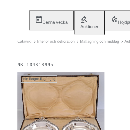
Denna vecka
Höjdp
Auktioner
Catawiki
Interiör och dekoration
Matlagning och middag
Auk
NR
104313995
Inte längre tillgänglig