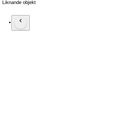
Liknande objekt
Ze verkeren in een goede, mooie staat, alleen 1 schaaltje heef
De stof in de etui heeft wat vlekjes maar verkeert verder in ee
Gewicht tezamen 694 gram.
Totaal gewicht inclusief etui 2623 gram.
Wordt goed en zorgvuldig verpakt.
Aangetekende/ verzekerde verzending.
Snelle verzending maar ophalen is ook mogelijk.