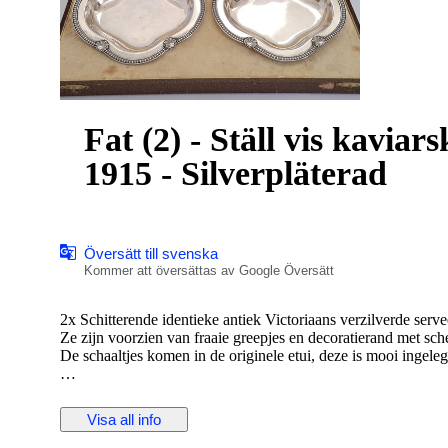
Fat (2) - Ställ vis kaviars
1915 - Silverpläterad
Översätt till svenska
Kommer att översättas av Google Översätt
2x Schitterende identieke antiek Victoriaans verzilverde serve
Ze zijn voorzien van fraaie greepjes en decoratierand met sc
De schaaltjes komen in de originele etui, deze is mooi ingeleg
Beide gemerkt maar voor mij onbekend, waarschijnlijk van F
Datering ca. 1915
Visa all info
Afmeting schalen 21cm. x 21cm.