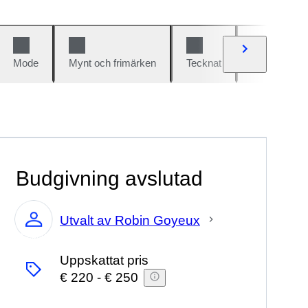
Mode
Mynt och frimärken
Tecknat
Bilar och cy
Budgivning avslutad
Utvalt av Robin Goyeux
Expert
Uppskattat pris
€ 220
-
€ 250