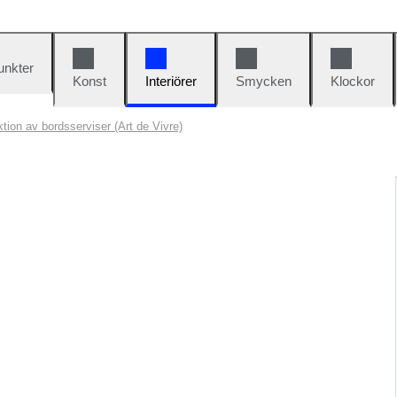
unkter
Konst
Interiörer
Smycken
Klockor
tion av bordsserviser (Art de Vivre)