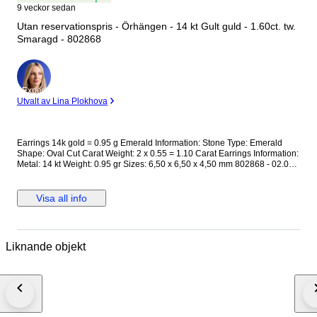
9 veckor sedan
Utan reservationspris - Örhängen - 14 kt Gult guld - 1.60ct. tw.
Smaragd - 802868
Expert
Utvalt av Lina Plokhova
Earrings 14k gold = 0.95 g Emerald Information: Stone Type: Emerald
Shape: Oval Cut Carat Weight: 2 x 0.55 = 1.10 Carat Earrings Information:
Metal: 14 kt Weight: 0.95 gr Sizes: 6,50 x 6,50 x 4,50 mm 802868 - 02.007
This jewelry has been tested and confirmed to be made of gold.
Gemstones are commonly treated to enhance colour or clarity. This has
not been researched for this specific item. PLEASE NOTE Your country of
Visa all info
residence may impose additional VAT, customs, and import fees which are
the sole responsibility of the buyer. If the winning bidder decides to
cancel/withdraw they will bear the risk, cost of all shipping, and return
import duties of the seller. Shipping Information: Delivery with registered
Liknande objekt
tracking number by FEDEX. To offer our customers the most efficient and
cost-effective delivery option, this item will be shipped from a different
location than our main company address. This is due to recent changes in
tariff policies and aims solely to improve logistics and reduce
unnecessary costs for the buyer. We will provide full support throughout
the entire purchase and shipping process.