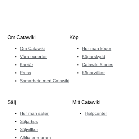
Om Catawiki
Köp
Om Catawiki
Hur man köper
Våra experter
Köparskydd
Karriär
Catawiki Stories
Press
Köparvillkor
Samarbete med Catawiki
Sälj
Mitt Catawiki
Hur man säljer
Hjälpcenter
Säljartips
Säljvillkor
Affiliateprogram