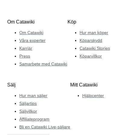
Om Catawiki
Köp
Om Catawiki
Hur man köper
Våra experter
Köparskydd
Karriär
Catawiki Stories
Press
Köparvillkor
Samarbete med Catawiki
Sälj
Mitt Catawiki
Hur man säljer
Hjälpcenter
Säljartips
Säljvillkor
Affiliateprogram
Bli en Catawiki Live-säljare