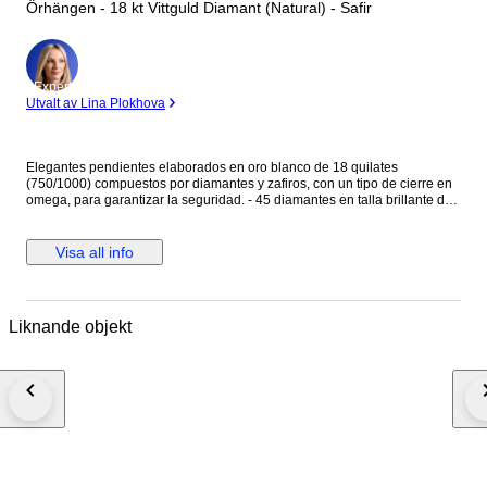
Örhängen - 18 kt Vittguld Diamant (Natural) - Safir
Expert
Utvalt av Lina Plokhova
Elegantes pendientes elaborados en oro blanco de 18 quilates
(750/1000) compuestos por diamantes y zafiros, con un tipo de cierre en
omega, para garantizar la seguridad. - 45 diamantes en talla brillante de
0.01ct cada uno, en total 0.45ct - 38 zafiros en talla rectangular baguette,
con un total de 0.38ct. Peso: 7,46 gramos. Medida: 15,80 mm Se
entregan en elegante estuche de joyería.
Visa all info
Liknande objekt