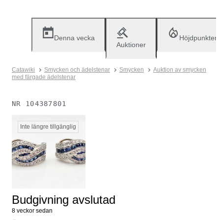
Denna vecka
Höjdpunkter
Auktioner
Catawiki
Smycken och ädelstenar
Smycken
Auktion av smycken
med färgade ädelstenar
NR
104387801
Inte längre tillgänglig
Budgivning avslutad
8 veckor sedan