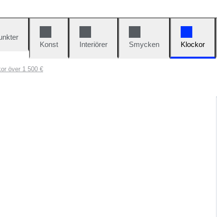
unkter
Konst
Interiörer
Smycken
Klockor
or över 1 500 €