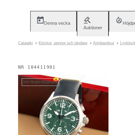
Denna vecka
Höjdp
Auktioner
Catawiki
Klockor, pennor och tändare
Armbandsur
Lyxklock
NR
104411901
Inte längre tillgänglig