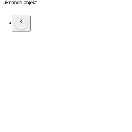
Liknande objekt
Strap/Bracelet: Original
Strap/Bracelet length: Visible at photos
Clasp: Original
Condition: Worn and in very good condition
Extras: No box, no paper
The box shown in the picture is a shooting accessories. Not i
Shipping via Fedex or UPS (Its very safe and fast)
#Watchbonafide