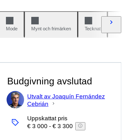
Mode
Mynt och frimärken
Tecknat
Bilar och cy
Budgivning avslutad
Utvalt av Joaquín Fernández
Cebrián
Expert
Uppskattat pris
€ 3 000
-
€ 3 300