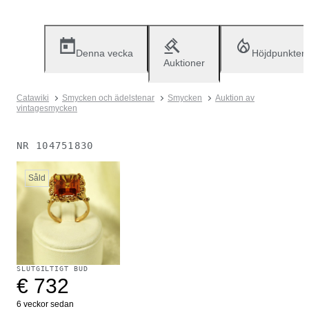
Denna vecka
Höjdpunkter
Auktioner
Catawiki
Smycken och ädelstenar
Smycken
Auktion av
vintagesmycken
NR
104751830
Såld
SLUTGILTIGT BUD
€ 732
6 veckor sedan