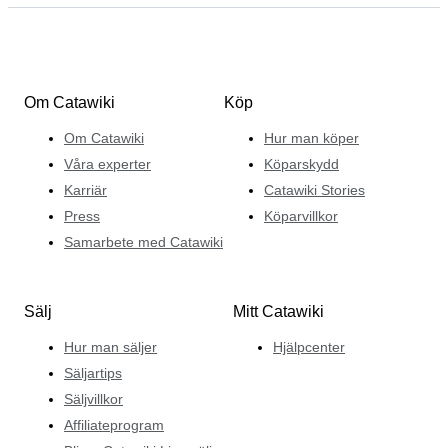
Om Catawiki
Köp
Om Catawiki
Hur man köper
Våra experter
Köparskydd
Karriär
Catawiki Stories
Press
Köparvillkor
Samarbete med Catawiki
Sälj
Mitt Catawiki
Hur man säljer
Hjälpcenter
Säljartips
Säljvillkor
Affiliateprogram