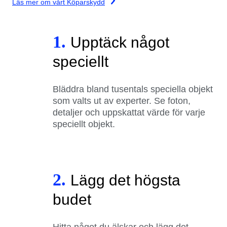
Läs mer om vårt Köparskydd
1.
Upptäck något
speciellt
Bläddra bland tusentals speciella objekt
som valts ut av experter. Se foton,
detaljer och uppskattat värde för varje
speciellt objekt.
2.
Lägg det högsta
budet
Hitta något du älskar och lägg det