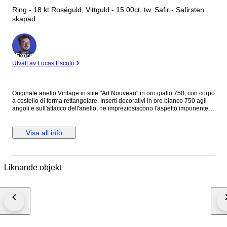
Ring - 18 kt Roséguld, Vittguld - 15.00ct. tw. Safir - Safirsten
skapad
Expert
Utvalt av Lucas Escoto
Originale anello Vintage in stile "Art Nouveau" in oro giallo 750, con corpo
a cestello di forma rettangolare. Inserti decorativi in oro bianco 750 agli
angoli e sull'attacco dell'anello, ne impreziosiscono l'aspetto imponente.
Sulla testata è incastonato uno " Zaffiro " di forma rettangolare con taglio
smeraldo con altezza 7 mm. larghezza di 14 mm. e profondità di 12 mm.
Peso della pietra, c.ca 15 carati. Bel colore lucente arancione, miele
Visa all info
ambrato. Marchiato internamente 750. Bel esemplare in ottima
conservazione, e di piacevole aspetto cromatico. Italia anni '30/40 H. max.
2,9 cm. Larg. max. 1,9 cm. Spess. max. 2,1 cm. Diametro interno, (a
contatto pelle ) 1,80 cm. Peso, 9 gr. Spedizione con corriere veloce
Liknande objekt
tracciabile.