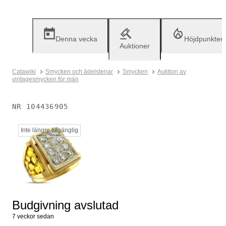
Denna vecka
Höjdpunkter
Auktioner
Catawiki
Smycken och ädelstenar
Smycken
Auktion av
vintagesmycken för män
NR
104436905
Inte längre tillgänglig
Budgivning avslutad
7 veckor sedan