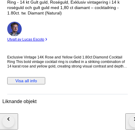
Ring - 14 kt Gult guld, Roséguld, Exklusiv vintagering i 14 k
roséguld och gult guld med 1,80 ct diamant – cocktailring -
1.80ct. tw. Diamant (Natural)
Expert
Utvalt av Lucas Escoto
Exclusive Vintage 14K Rose and Yellow Gold 1.80ct Diamond Cocktail
Ring This bold vintage cocktail ring is crafted in a striking combination of
14 karat rose and yellow gold, creating strong visual contrast and depth.
Designed with a substantial, unisex profile, the ring is accented with
evenly spaced round diamonds that add controlled brilliance without
overwhelming the architectural form. Its solid gold weight and balanced
Visa all info
proportions make it a confident statement piece suitable for both men and
women. Metal: 14K Rose and Yellow Gold Stones: Diamonds - Diamond
Carat Weight: 1.80 carats, 12 stones Weight: 23.0 grams Size: EU 63 / US
10.25 Condition: Excellent Shipping: Shipped by DHL Express
Liknande objekt
Worldwide, Estimated 2 to 3 Business Day Transit Time, Fully Insured.