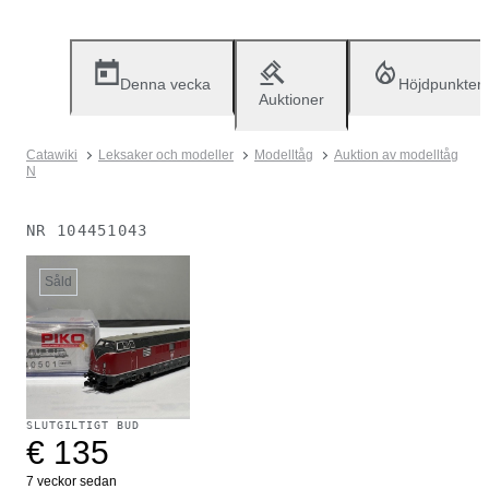
Denna vecka
Höjdpunkter
Auktioner
Catawiki
Leksaker och modeller
Modelltåg
Auktion av modelltåg
N
NR
104451043
Såld
SLUTGILTIGT BUD
€ 135
7 veckor sedan