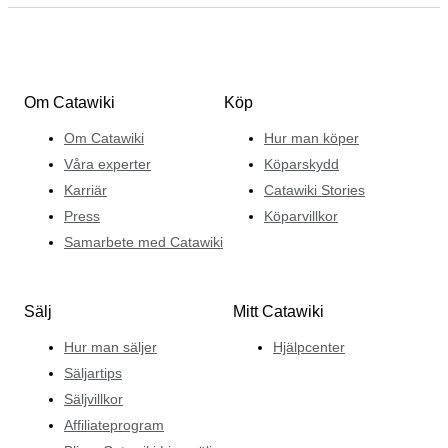
Om Catawiki
Köp
Om Catawiki
Hur man köper
Våra experter
Köparskydd
Karriär
Catawiki Stories
Press
Köparvillkor
Samarbete med Catawiki
Sälj
Mitt Catawiki
Hur man säljer
Hjälpcenter
Säljartips
Säljvillkor
Affiliateprogram