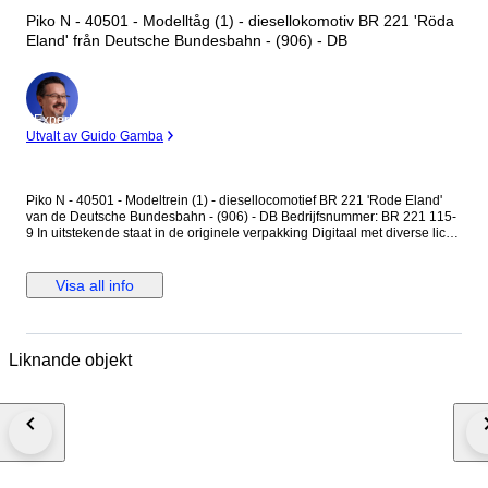
Piko N - 40501 - Modelltåg (1) - diesellokomotiv BR 221 'Röda
Eland' från Deutsche Bundesbahn - (906) - DB
Expert
Utvalt av Guido Gamba
Piko N - 40501 - Modeltrein (1) - diesellocomotief BR 221 'Rode Eland'
van de Deutsche Bundesbahn - (906) - DB Bedrijfsnummer: BR 221 115-
9 In uitstekende staat in de originele verpakking Digitaal met diverse licht
en geluidsfuncties Tijdperk IV Ep IV Getest en in orde bevonden Foto's
zijn onderdeel van de beschrijving Verzending via GLS
Visa all info
Liknande objekt