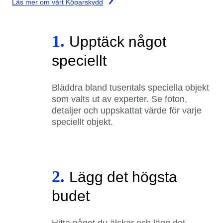
Läs mer om vårt Köparskydd
1.
Upptäck något
speciellt
Bläddra bland tusentals speciella objekt
som valts ut av experter. Se foton,
detaljer och uppskattat värde för varje
speciellt objekt.
2.
Lägg det högsta
budet
Hitta något du älskar och lägg det