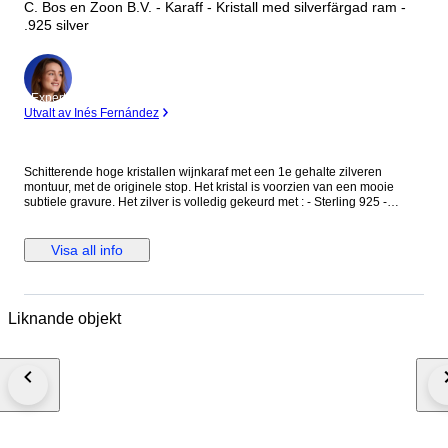
C. Bos en Zoon B.V. - Karaff - Kristall med silverfärgad ram -
.925 silver
Expert
Utvalt av Inés Fernández
Schitterende hoge kristallen wijnkaraf met een 1e gehalte zilveren
montuur, met de originele stop. Het kristal is voorzien van een mooie
subtiele gravure. Het zilver is volledig gekeurd met : - Sterling 925 -
makersteken CBZ* = C. Bos en Zoon B.V. - Minerva met stadsteken van
Amsterdam - staande leeuw 1 (1e gehalte zilver 925) - Jaarletter f voor
1990 Hoogte 29,5cm. Doorsnede buik 14cm. Het verkeert in een goede,
Visa all info
mooie staat....het heeft enkel hele lichte aanslag binnenin. Gewicht 1790
gram. Wordt zorgvuldig en zeer goed verpakt. Aangetekende/ verzekerde
verzending. Snelle verzending maar ophalen kan natuurlijk ook.
Liknande objekt