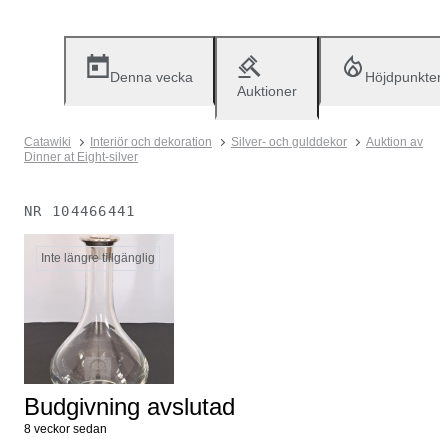
Denna vecka
Höjdpunkter
Auktioner
Catawiki
Interiör och dekoration
Silver- och gulddekor
Auktion av
Dinner at Eight-silver
NR
104466441
Inte längre tillgänglig
Budgivning avslutad
8 veckor sedan