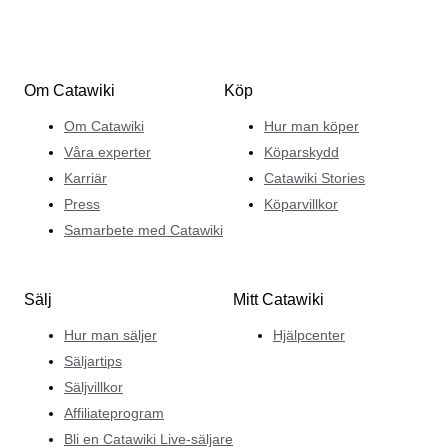
Om Catawiki
Köp
Om Catawiki
Hur man köper
Våra experter
Köparskydd
Karriär
Catawiki Stories
Press
Köparvillkor
Samarbete med Catawiki
Sälj
Mitt Catawiki
Hur man säljer
Hjälpcenter
Säljartips
Säljvillkor
Affiliateprogram
Bli en Catawiki Live-säljare