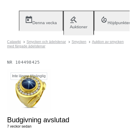
Denna vecka
Höjdpunkter
Auktioner
Catawiki
Smycken och ädelstenar
Smycken
Auktion av smycken
med färgade ädelstenar
NR
104498425
Inte längre tillgänglig
Budgivning avslutad
7 veckor sedan