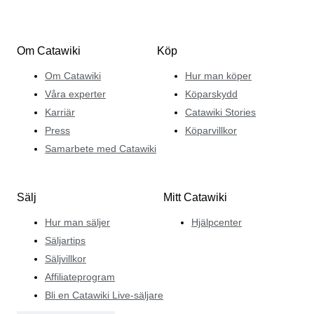
Om Catawiki
Köp
Om Catawiki
Hur man köper
Våra experter
Köparskydd
Karriär
Catawiki Stories
Press
Köparvillkor
Samarbete med Catawiki
Sälj
Mitt Catawiki
Hur man säljer
Hjälpcenter
Säljartips
Säljvillkor
Affiliateprogram
Bli en Catawiki Live-säljare