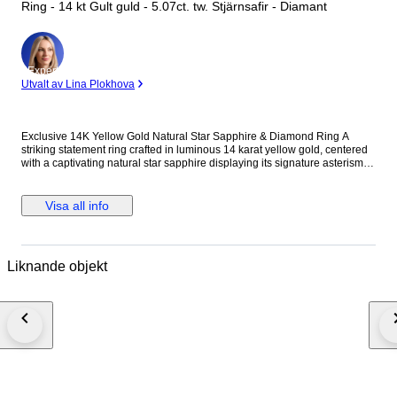
Ring - 14 kt Gult guld - 5.07ct. tw. Stjärnsafir - Diamant
Expert
Utvalt av Lina Plokhova
Exclusive 14K Yellow Gold Natural Star Sapphire & Diamond Ring A
striking statement ring crafted in luminous 14 karat yellow gold, centered
with a captivating natural star sapphire displaying its signature asterism
across a richly saturated oval surface. The gemstone is framed by a
brilliant halo of round diamonds, enhancing its celestial presence while
adding refined contrast and light. A bold yet elegant piece with impressive
Visa all info
weight and presence on the hand. Metal: 14K Yellow Gold Stones:
Diamonds & Star Sapphire - Diamonds Carat Weight: 0.57 Carats, 19
stones - Star Sapphire: 9.5 mm x 7.5 mm, Approx. 4.5 carats Weight: 14
Grams Size: US 9.25 / EU 59 Condition: Excellent Shipping: Shipped by
Liknande objekt
DHL Express Worldwide, Estimated 2-3 Business Day Transit Time.