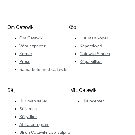
Om Catawiki
Köp
Om Catawiki
Hur man köper
Våra experter
Köparskydd
Karriär
Catawiki Stories
Press
Köparvillkor
Samarbete med Catawiki
Sälj
Mitt Catawiki
Hur man säljer
Hjälpcenter
Säljartips
Säljvillkor
Affiliateprogram
Bli en Catawiki Live-säljare