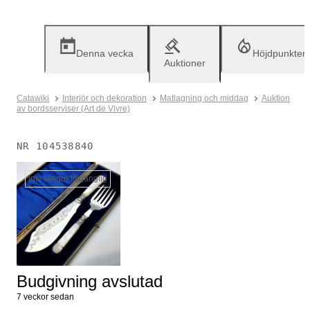
Denna vecka
Höjdpunkter
Auktioner
Catawiki
Interiör och dekoration
Matlagning och middag
Auktion
av bordsserviser (Art de Vivre)
NR
104538840
Inte längre tillgänglig
Budgivning avslutad
7 veckor sedan