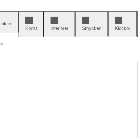
unkter
Konst
Interiörer
Smycken
Klockor
or