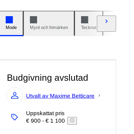
Mode
Mynt och frimärken
Tecknat
Bilar och cy
Budgivning avslutad
Utvalt av Maxime Betticare
Expert
Uppskattat pris
€ 900
-
€ 1 100