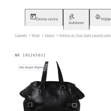
Denna vecka
Höjdp
Auktioner
Catawiki
Mode
Väskor
Auktion av Yves Saint Laurent-väsk
NR
105265031
Inte längre tillgänglig