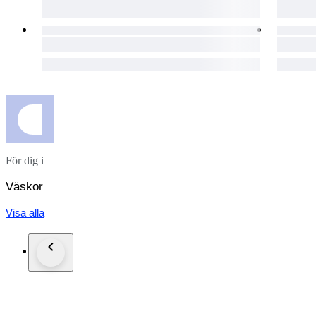
För dig i
Väskor
Visa alla