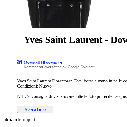
Yves Saint Laurent - Do
Översätt till svenska
Kommer att översättas av Google Översätt
Yves Saint Laurent Downtown Tote, borsa a mano in pelle con 
Condizioni: Nuovo
N.B. Si consiglia di visualizzare tutte le foto prima dell'acquist
ALTEZZA: 40 cm
Visa all info
LUNGHEZZA: 40 cm
PROFONDITA’: 18 cm
Liknande objekt
Made in Italy