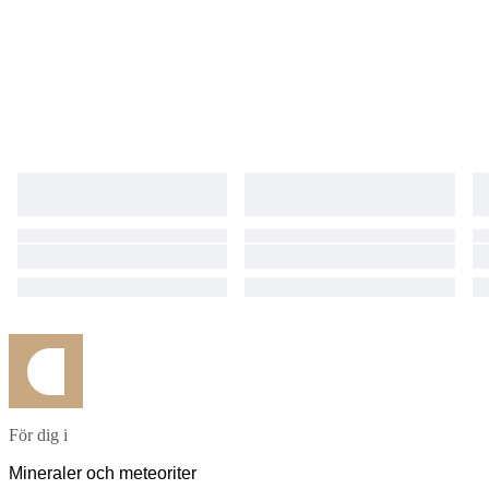
soigneusement sélectionné. Provenance directe garantie Pierres issues
de la Vallée del Cauca, sans intermédiaire industriel, assurant
authenticité et traçabilité. Envoi rapide et soigneusement protégé. Une
opportunité rare d’acquérir des Colombianites authentiques provenant
d’une des seules régions au monde où elles sont trouvées.
För dig i
Mineraler och meteoriter