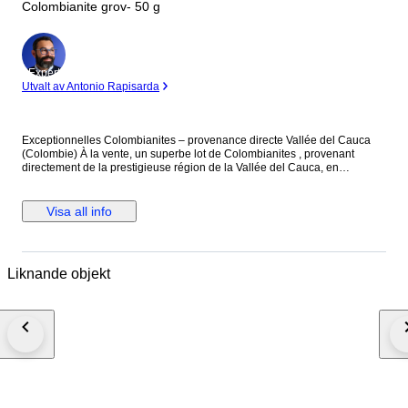
Colombianite grov- 50 g
Expert
Utvalt av Antonio Rapisarda
Exceptionnelles Colombianites – provenance directe Vallée del Cauca
(Colombie) À la vente, un superbe lot de Colombianites , provenant
directement de la prestigieuse région de la Vallée del Cauca, en
Colombie, à proximité de Cali. Les Colombianites, également appelées
verre sacré colombien, sont des verres naturels rares,Très recherchées,
elles se distinguent par leur couleur sombre, leur texture unique et leur
Visa all info
origine géographique limitée. Caractéristiques : Type : Colombianite
naturelle Origine : Vallée del Cauca, Colombie (région de Cali) Couleur :
Noir à gris foncé Aspect : Brut naturel, surface parfois lisse ou légèrement
texturée État : Non poli, non traité, 100 % naturel Chaque pièce est
Liknande objekt
unique et présente des formes naturelles façonnées par leur formation
exceptionnelle. Ce type de pierre est particulièrement apprécié pour :
collection de minéraux rares objets spirituels et énergétiques création de
bijoux pièces atypiques pour amateurs avertis Les Colombianites sont
réputées pour leur rareté sur le marché, notamment lorsqu’elles
proviennent directement de leur zone d’origine, ce qui en fait un matériau
très recherché par les collectionneurs. Important : Les photos présentées
servent à illustrer l’ensemble du stock disponible. Plusieurs annonces
seront proposées avec différents lots (par exemple : 10 g, 50 g, 100 g,
etc.). Vous recevrez un lot équivalent en qualité et en type,