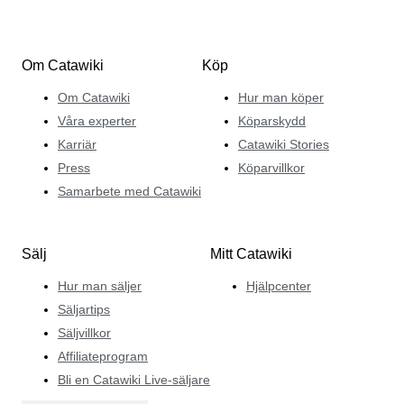
Om Catawiki
Köp
Om Catawiki
Hur man köper
Våra experter
Köparskydd
Karriär
Catawiki Stories
Press
Köparvillkor
Samarbete med Catawiki
Sälj
Mitt Catawiki
Hur man säljer
Hjälpcenter
Säljartips
Säljvillkor
Affiliateprogram
Bli en Catawiki Live-säljare