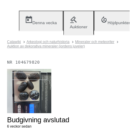
Denna vecka
Höjdpunkter
Auktioner
Catawiki
Arkeologi och naturhistoria
Mineraler och meteoriter
Auktion av dekorativa mineraler (jordens juveler)
NR
104679820
Inte längre tillgänglig
Budgivning avslutad
6 veckor sedan