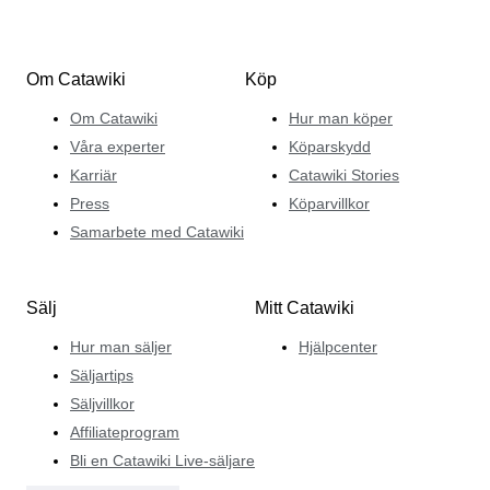
Om Catawiki
Köp
Om Catawiki
Hur man köper
Våra experter
Köparskydd
Karriär
Catawiki Stories
Press
Köparvillkor
Samarbete med Catawiki
Sälj
Mitt Catawiki
Hur man säljer
Hjälpcenter
Säljartips
Säljvillkor
Affiliateprogram
Bli en Catawiki Live-säljare