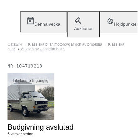
Denna vecka
Höjdpunkter
Auktioner
Catawiki
Klassiska bilar, motorcyklar och automobilia
Klassiska
bilar
Auktion av klassiska bilar
NR
104719218
Inte längre tillgänglig
Budgivning avslutad
5 veckor sedan