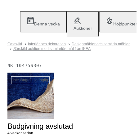
Denna vecka
Höjdpunkter
Auktioner
Catawiki
Interiör och dekoration
Designmöbler och samtida möbler
Särskild auktion med samlarföremål från IKEA
NR
104756307
Inte längre tillgänglig
Budgivning avslutad
4 veckor sedan