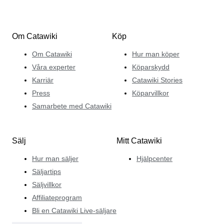
Om Catawiki
Köp
Om Catawiki
Hur man köper
Våra experter
Köparskydd
Karriär
Catawiki Stories
Press
Köparvillkor
Samarbete med Catawiki
Sälj
Mitt Catawiki
Hur man säljer
Hjälpcenter
Säljartips
Säljvillkor
Affiliateprogram
Bli en Catawiki Live-säljare