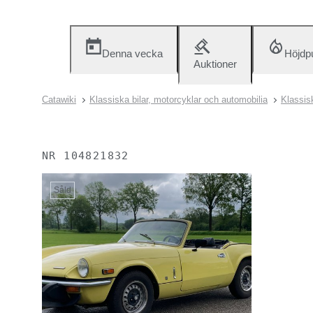
Denna vecka
Höjdp
Auktioner
Catawiki
Klassiska bilar, motorcyklar och automobilia
Klassisk
NR
104821832
Såld