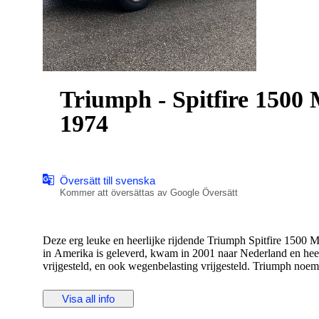
Triumph - Spitfire 15
1974
Översätt till svenska
Kommer att översättas av Google Översätt
Deze erg leuke en heerlijke rijdende Triumph Spitfire 1500 
in Amerika is geleverd, kwam in 2001 naar Nederland en heeft
vrijgesteld, en ook wegenbelasting vrijgesteld. Triumph noe
mooie patina gekregen.
Visa all info
Documenten :
De auto heeft een Nederlandse registratie, indien gewenst k