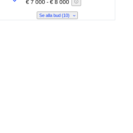
€ 7 000
-
€ 8 000
Se alla bud (10)