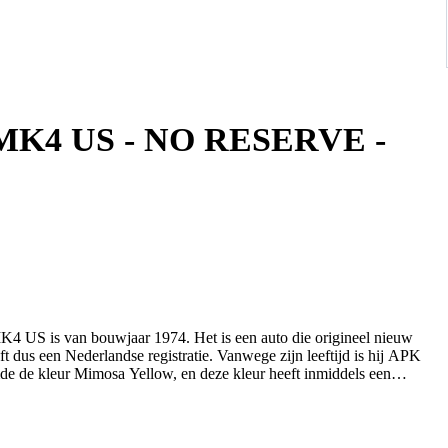
00 MK4 US - NO RESERVE -
MK4 US is van bouwjaar 1974. Het is een auto die origineel nieuw
 dus een Nederlandse registratie. Vanwege zijn leeftijd is hij APK
mde de kleur Mimosa Yellow, en deze kleur heeft inmiddels een
an (tegen meerprijs van 50 euro) de auto worden geleverd met EU-