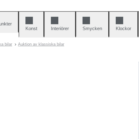
unkter
Konst
Interiörer
Smycken
Klockor
a bilar
Auktion av klassiska bilar