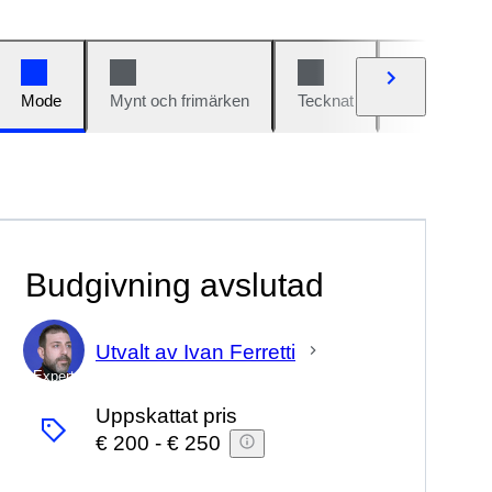
Mode
Mynt och frimärken
Tecknat
Bilar och cy
Budgivning avslutad
Utvalt av Ivan Ferretti
Expert
Uppskattat pris
€ 200
-
€ 250