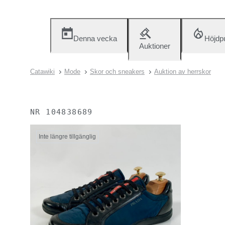
Denna vecka
Höjdp
Auktioner
Catawiki
Mode
Skor och sneakers
Auktion av herrskor
NR
104838689
Inte längre tillgänglig