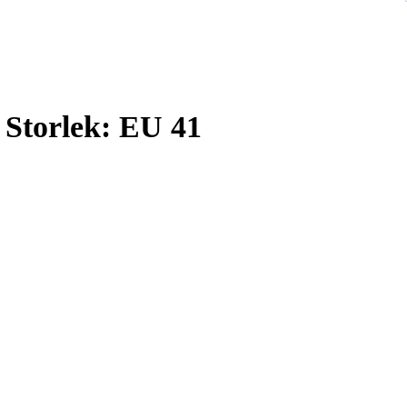
 Storlek: EU 41
 a message.
 like a king. Always pass it on through the official route via