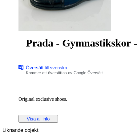
Prada - Gymnastikskor -
Översätt till svenska
Kommer att översättas av Google Översätt
Original exclusive shoes,
Included: All items on photo, except shoe trees.
Visa all info
Do you have questions? You are always welcome to send me
Liknande objekt
Not satisfied with a purchase? No problem. You will be treated
Catawiki, then we will provide the best solution together.