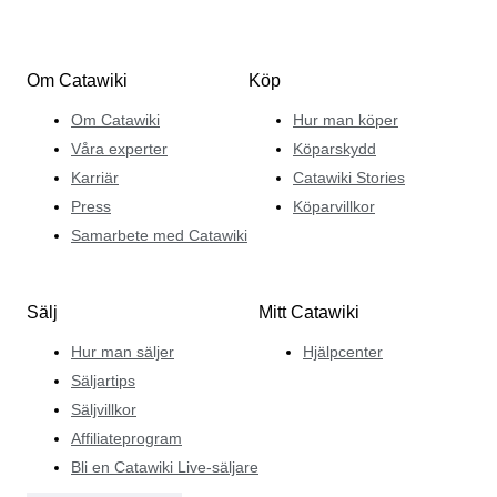
Om Catawiki
Köp
Om Catawiki
Hur man köper
Våra experter
Köparskydd
Karriär
Catawiki Stories
Press
Köparvillkor
Samarbete med Catawiki
Sälj
Mitt Catawiki
Hur man säljer
Hjälpcenter
Säljartips
Säljvillkor
Affiliateprogram
Bli en Catawiki Live-säljare