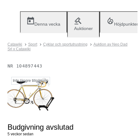
Denna vecka
Höjdpunkter
Auktioner
Catawiki
Sport
Cyklar och sportutrustning
Auktion av Neo Dad
Srl x Catawiki
NR
104897443
Inte längre tillgänglig
Budgivning avslutad
5 veckor sedan