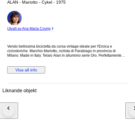
ALAN - Mariotto - Cykel - 1975
Expert
Utvalt av Ana Maria Covrig
Vendo bellissima bicicletta da corsa vintage ideale per l'Eroica e
ciclostoriche. Marchio Mariotto, ciclista di Parabiago in provincia di
Milano. Made in Italy. Telaio Alan in alluminio serie Oro. Perfettamente
conservata. Montaggio completo Huret. Pedali da corsa vintage con
gabbiette. Portaborraccia vintage. Sella Print. Bicicletta veramente
bellissima. Cerchi da 28". In caso di spedizione la bicicletta verrà
Visa all info
smontata parzialmente (cerchi, pedali, sella e tubo sella ed eventuali altri
componenti) per riuscire a preservare al meglio la bici stessa durante la
spedizione oltre che ridurre l'impatto volumetrico in fase di spedizione.
nota bene: La spedizione è gratuita nonostante i costi per spedire una
Liknande objekt
bicicletta a livello internazionale siano molto elevati ( considera anche
questo nella tua offerta) Che vinca il migliore !