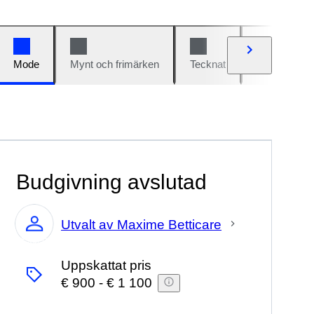
Mode
Mynt och frimärken
Tecknat
Bilar och cy
Budgivning avslutad
Utvalt av Maxime Betticare
Expert
Uppskattat pris
€ 900
-
€ 1 100