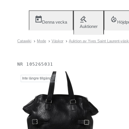
Denna vecka
Höjdp
Auktioner
Catawiki
Mode
Väskor
Auktion av Yves Saint Laurent-väsk
NR
105265031
Inte längre tillgänglig