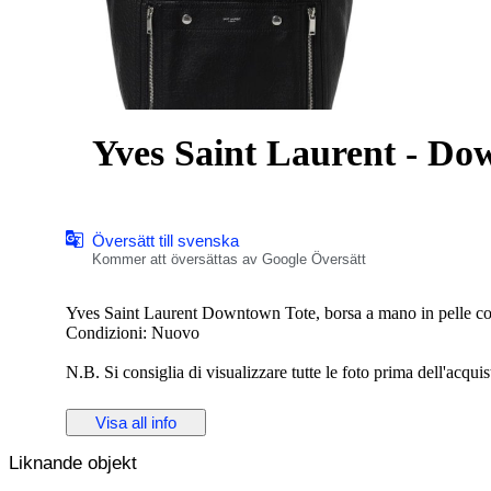
Yves Saint Laurent - Do
Översätt till svenska
Kommer att översättas av Google Översätt
Yves Saint Laurent Downtown Tote, borsa a mano in pelle con 
Condizioni: Nuovo
N.B. Si consiglia di visualizzare tutte le foto prima dell'acquist
ALTEZZA: 40 cm
Visa all info
LUNGHEZZA: 40 cm
PROFONDITA’: 18 cm
Liknande objekt
Made in Italy