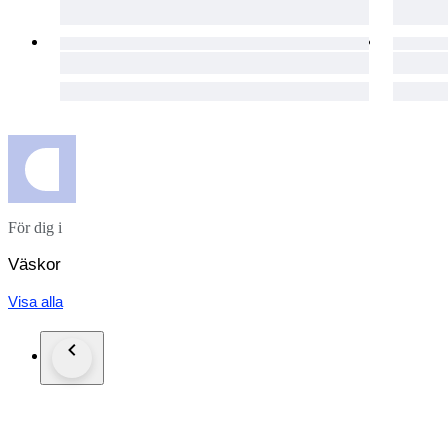
För dig i
Väskor
Visa alla