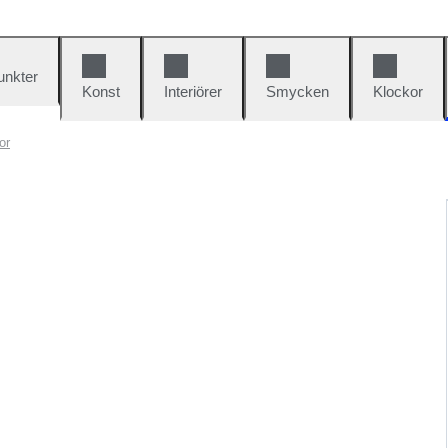
unkter
Konst
Interiörer
Smycken
Klockor
or