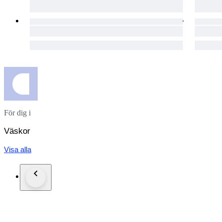
För dig i
Väskor
Visa alla