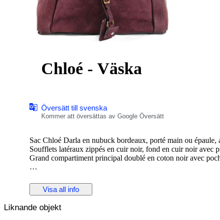
Chloé - Väska
Översätt till svenska
Kommer att översättas av Google Översätt
Sac Chloé Darla en nubuck bordeaux, porté main ou épaule, av
Soufflets latéraux zippés en cuir noir, fond en cuir noir avec p
Grand compartiment principal doublé en coton noir avec poche
Modèle de 2010, direction artistique Hannah MacGibbon.
Issu des ventes privées. Légère patine du nubuck signalée.
Visa all info
Liknande objekt