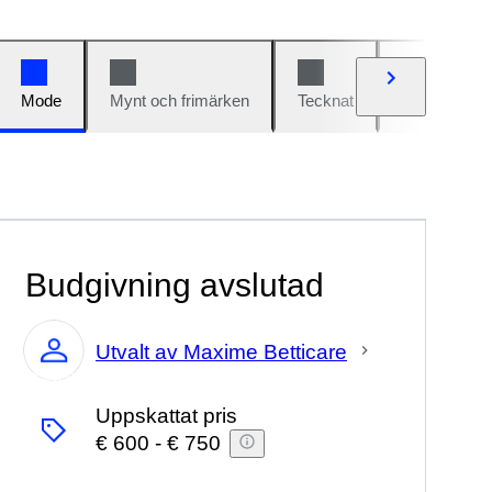
Mode
Mynt och frimärken
Tecknat
Bilar och cy
Budgivning avslutad
Utvalt av Maxime Betticare
Expert
Uppskattat pris
€ 600
-
€ 750