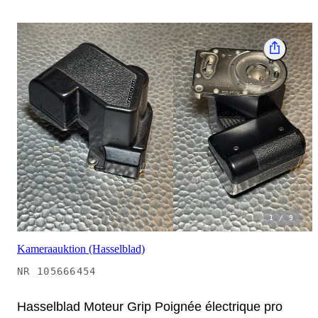
1
/
9
Kameraauktion (Hasselblad)
NR
105666454
Hasselblad Moteur Grip Poignée électrique pro