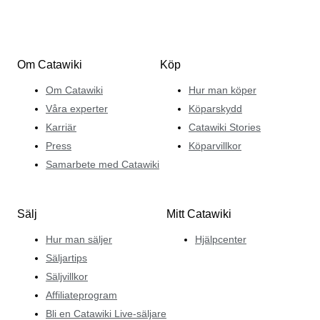
Om Catawiki
Köp
Om Catawiki
Hur man köper
Våra experter
Köparskydd
Karriär
Catawiki Stories
Press
Köparvillkor
Samarbete med Catawiki
Sälj
Mitt Catawiki
Hur man säljer
Hjälpcenter
Säljartips
Säljvillkor
Affiliateprogram
Bli en Catawiki Live-säljare