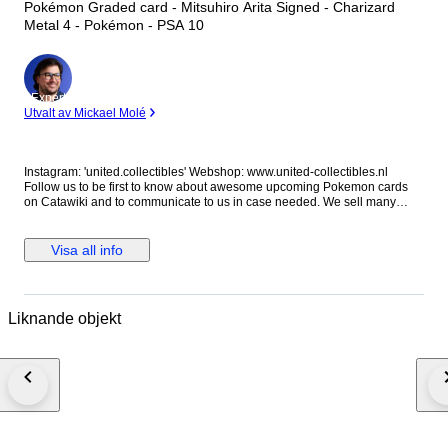
Pokémon Graded card - Mitsuhiro Arita Signed - Charizard
Metal 4 - Pokémon - PSA 10
Expert
Utvalt av Mickael Molé
Instagram: 'united.collectibles' Webshop: www.united-collectibles.nl
Follow us to be first to know about awesome upcoming Pokemon cards
on Catawiki and to communicate to us in case needed. We sell many
cards for your collection from grading companies like PSA Global Grading
and Beckett. We sell a lot of Booster boxes and mystery boxes as well as
interesting raw cards. Shipping costs: All lots in this auction from us from
Visa all info
this auction can be combined so you only pay shipping costs once.
Please make sure to pay after all lots have ended to avoid paying double
shipping costs. Double paid transport costs can not be corrected. If the
system does not automatically provide the option to combine transport,
Liknande objekt
please contact me before paying through either Instagram or Catawiki.
Shipping will always be with insurance. Packing: We pack with love and
care for the offered item(s), sufficient protection, packing peanuts and new
strong boxes. Just review our feedback and rest assure to buy in complete
confidence. Quality: We carefully check all lots on condition and we do
our very best to provide an accurate estimation of the offered item. The
pictures provided are also part of the description so we kindly ask you to
review those as well to form your own opinion on condition as not
everyone uses the same standards on this. #may2026sneakerness