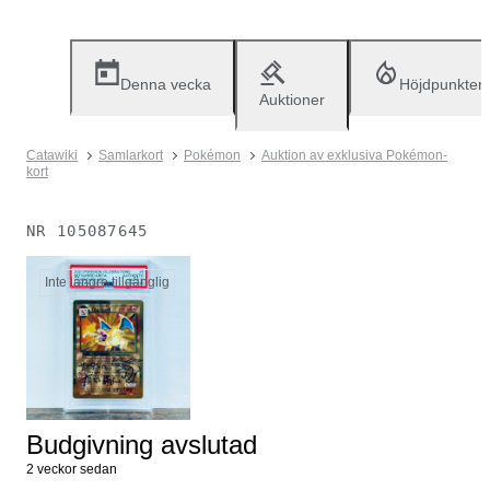
Denna vecka
Höjdpunkter
Auktioner
Catawiki
Samlarkort
Pokémon
Auktion av exklusiva Pokémon-
kort
NR
105087645
Inte längre tillgänglig
Budgivning avslutad
2 veckor sedan