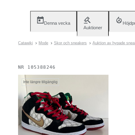
Denna vecka
Höjdp
Auktioner
Catawiki
Mode
Skor och sneakers
Auktion av hypade snea
NR
105388246
Inte längre tillgänglig