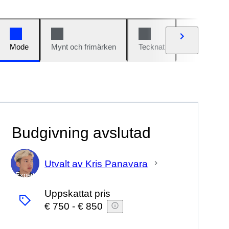
Mode
Mynt och frimärken
Tecknat
Bilar och cy
Budgivning avslutad
Utvalt av Kris Panavara
Expert
Uppskattat pris
€ 750
-
€ 850