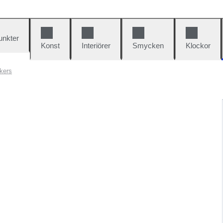
unkter
Konst
Interiörer
Smycken
Klockor
kers