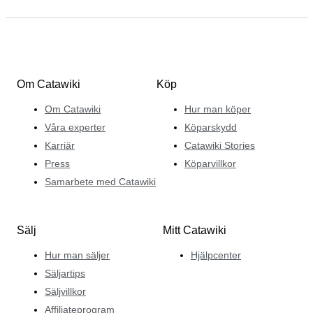
Om Catawiki
Köp
Om Catawiki
Hur man köper
Våra experter
Köparskydd
Karriär
Catawiki Stories
Press
Köparvillkor
Samarbete med Catawiki
Sälj
Mitt Catawiki
Hur man säljer
Hjälpcenter
Säljartips
Säljvillkor
Affiliateprogram