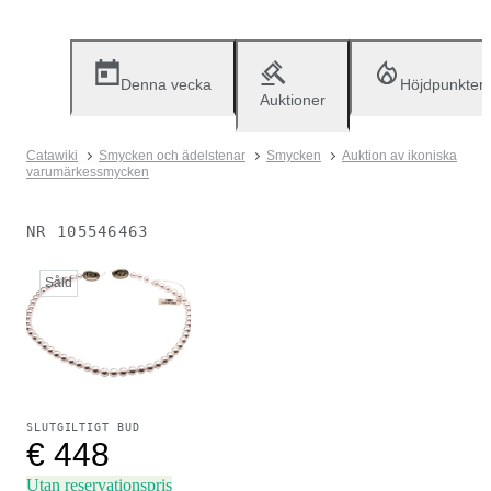
Denna vecka
Höjdpunkter
Auktioner
Catawiki
Smycken och ädelstenar
Smycken
Auktion av ikoniska
varumärkessmycken
NR
105546463
Såld
SLUTGILTIGT BUD
€ 448
Utan reservationspris