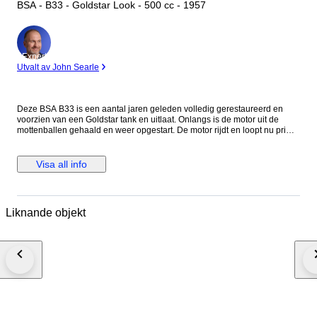
BSA - B33 - Goldstar Look - 500 cc - 1957
Expert
Utvalt av John Searle
Deze BSA B33 is een aantal jaren geleden volledig gerestaureerd en
voorzien van een Goldstar tank en uitlaat. Onlangs is de motor uit de
mottenballen gehaald en weer opgestart. De motor rijdt en loopt nu prima.
Dit is een origineel Nederlandse motorfiets, met geldig kenteken. Datum
eerste toelating: 19 september 1957
Visa all info
Liknande objekt