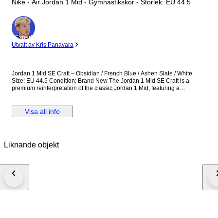
Nike - Air Jordan 1 Mid - Gymnastikskor - Storlek: EU 44.5
Expert
Utvalt av Kris Panavara
Jordan 1 Mid SE Craft – Obsidian / French Blue / Ashen Slate / White
Size: EU 44.5 Condition: Brand New The Jordan 1 Mid SE Craft is a
premium reinterpretation of the classic Jordan 1 Mid, featuring a
deconstructed design with layered materials and exposed stitching. This
colorway combines Obsidian, French Blue, Ashen Slate, and White,
offering a stylish and contemporary look. Perfect for collectors and
Visa all info
sneaker enthusiasts seeking a unique and wearable Jordan 1. Details:
Model: Jordan 1 Mid SE Craft Colorway: Obsidian / French Blue / Ashen
Slate / White Size: EU 44.5 Condition: Brand new, never worn Multi-
material upper with deconstructed Craft design Mid-top silhouette for
Liknande objekt
support and style Cushioned insole for comfort Iconic Air Jordan Wings
logo and Swoosh detailing A versatile and premium sneaker that
combines modern design with classic Jordan heritage.