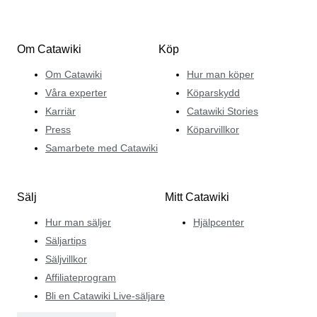
Om Catawiki
Köp
Om Catawiki
Hur man köper
Våra experter
Köparskydd
Karriär
Catawiki Stories
Press
Köparvillkor
Samarbete med Catawiki
Sälj
Mitt Catawiki
Hur man säljer
Hjälpcenter
Säljartips
Säljvillkor
Affiliateprogram
Bli en Catawiki Live-säljare