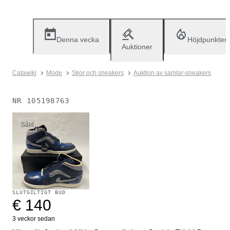
Denna vecka
Höjdpunkter
Auktioner
Catawiki
Mode
Skor och sneakers
Auktion av samlar-sneakers
NR
105198763
Såld
SLUTGILTIGT BUD
€ 140
3 veckor sedan