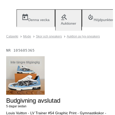
Denna vecka
Höjdpunkter
Auktioner
Catawiki
Mode
Skor och sneakers
Auktion av lyx-sneakers
NR
105605365
Inte längre tillgänglig
Budgivning avslutad
5 dagar sedan
Louis Vuitton - LV Trainer #54 Graphic Print - Gymnastikskor -