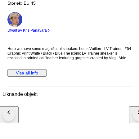
Storlek: EU 45
Expert
Utvalt av Kris Panavara
Here we have some magnificent sneakers Louis Vuitton - LV Trainer - #54
Graphic Print White / Black / Blue The iconic LV Trainer sneaker is
revisited in printed calf leather featuring graphics created by Virgil Abloh
Size 10 or 45 EU - Also fits 45.5 EU Used with visible signs of wear, but
still in wearable condition 6.5/10 Authentication link:
https://legitapp.com/cert/8484249059364055 Includes Original box
Visa all info
Shipped Carefully Any Taxes/Customs duties are at the buyer's expense
Liknande objekt