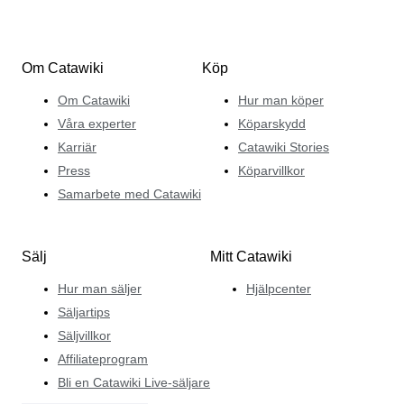
Om Catawiki
Köp
Om Catawiki
Hur man köper
Våra experter
Köparskydd
Karriär
Catawiki Stories
Press
Köparvillkor
Samarbete med Catawiki
Sälj
Mitt Catawiki
Hur man säljer
Hjälpcenter
Säljartips
Säljvillkor
Affiliateprogram
Bli en Catawiki Live-säljare