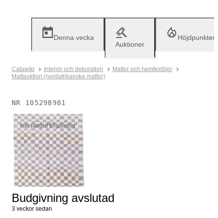
Denna vecka
Höjdpunkter
Auktioner
Catawiki
Interiör och dekoration
Mattor och hemtextilier
Mattauktion (nordafrikanska mattor)
NR
105298981
Inte längre tillgänglig
Budgivning avslutad
3 veckor sedan