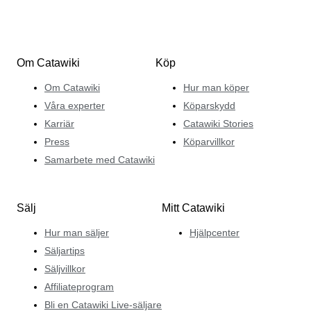
Om Catawiki
Köp
Om Catawiki
Hur man köper
Våra experter
Köparskydd
Karriär
Catawiki Stories
Press
Köparvillkor
Samarbete med Catawiki
Sälj
Mitt Catawiki
Hur man säljer
Hjälpcenter
Säljartips
Säljvillkor
Affiliateprogram
Bli en Catawiki Live-säljare