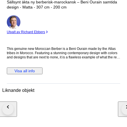
Sällsynt äkta ny berberisk-marockansk – Beni Ourain samtida
design - Matta - 307 cm - 200 cm
Expert
Utvalt av Richard Ebbers
This genuine new Moroccan Berber is a Beni Ourain made by the Atlas
tribes in Morocco. Featuring a stunning contemporary design with colors
and designs that are next to none, it is a flawless example of what the real
Berber rugs are all about. Free of any damages, this timeless
contemporary design is one that is becoming very popular. Condition:
New, very good Dimensions: approx. 307x200cm Pile: wool Waft: cotton
Visa all info
Shipping: UPS/FedEx/DHL Our carpets are all professionally cleaned and
inspected. Ref:60180
Liknande objekt