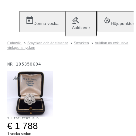
Denna vecka
Höjdpunkter
Auktioner
Catawiki
Smycken och ädelstenar
Smycken
Auktion av exklusiva
vintage-smycken
NR
105350694
Såld
SLUTGILTIGT BUD
€ 1 788
1 vecka sedan