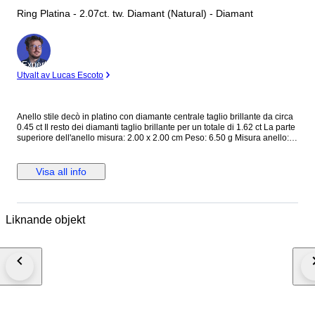
Ring Platina - 2.07ct. tw. Diamant (Natural) - Diamant
Expert
Utvalt av Lucas Escoto
Anello stile decò in platino con diamante centrale taglio brillante da circa
0.45 ct Il resto dei diamanti taglio brillante per un totale di 1.62 ct La parte
superiore dell'anello misura: 2.00 x 2.00 cm Peso: 6.50 g Misura anello:
EU 51 (è possibile cambiare la misura) Completo di garanzia e scatola.
Spedizione tracciata e assicurata. Gli acquirenti al di fuori dell' UE devono
tenere conto dell'IVA e dei dazi doganali che devono pagare. Dogana e
Visa all info
tasse: il tuo paese di residenza potrebbe imporre dazi doganali e tasse
d'importazione supplementari. Si prega di verificare le leggi del proprio
paese di residenza se sono applicabili tasse o dazi d'importazione. Non
possiamo essere ritenuti responsabili per eventuali spese sostenute per
Liknande objekt
l'importazione di gioielli nel vostro paese di residenza Campanile Gioielli
S.R.L