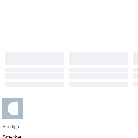
För dig i
Smycken