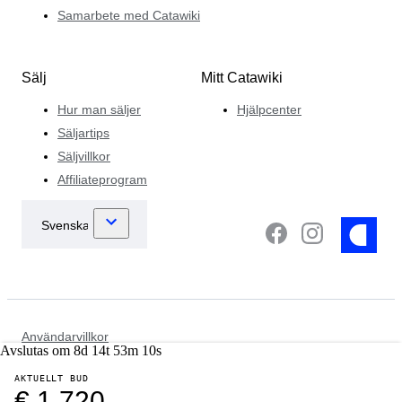
Samarbete med Catawiki
Sälj
Mitt Catawiki
Hur man säljer
Hjälpcenter
Säljartips
Säljvillkor
Affiliateprogram
Användarvillkor
Avslutas om
8
d
14
t
53
m
10
s
Dataskydd och integritetsmeddelande
Cookiemeddelande
AKTUELLT BUD
Policy för brottsbekämpning
€ 1 720
Andra policyer