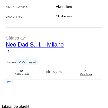
Aluminium
FRAME MATERIAL
Säljarens berättelse
Skivbroms
BRAKE TYPE
Den onlinebutik för begagnade cyklar. Vi är
cykelentusiaster och vill främja användning och
handel med begagnade cyklar. Hos oss hittar du allt
Såldes av
från vintage till moderna, klassiska cyklar och även
Neo Dad S.r.l. - Milano
speciella modeller.
Översatt av Google Översätt
Italien
Verifierad
65
21
85,71%
Sålda objekt
Omdömen
Pro
Liknande objekt