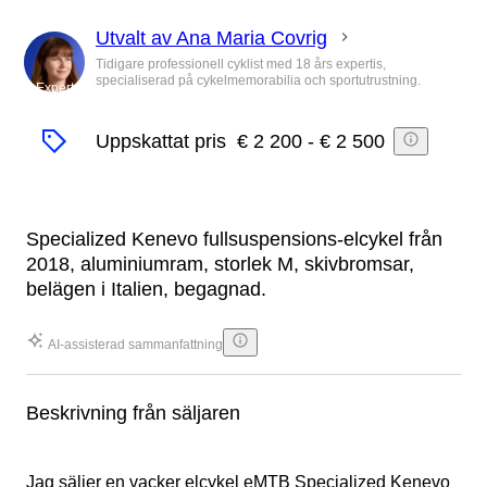
Utvalt av Ana Maria Covrig
Tidigare professionell cyklist med 18 års expertis,
specialiserad på cykelmemorabilia och sportutrustning.
Expert
Uppskattat pris
€ 2 200
-
€ 2 500
Specialized Kenevo fullsuspensions-elcykel från
2018, aluminiumram, storlek M, skivbromsar,
belägen i Italien, begagnad.
AI-assisterad sammanfattning
Beskrivning från säljaren
Jag säljer en vacker elcykel eMTB Specialized Kenevo