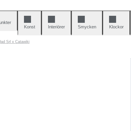
unkter
Konst
Interiörer
Smycken
Klockor
ad Srl x Catawiki