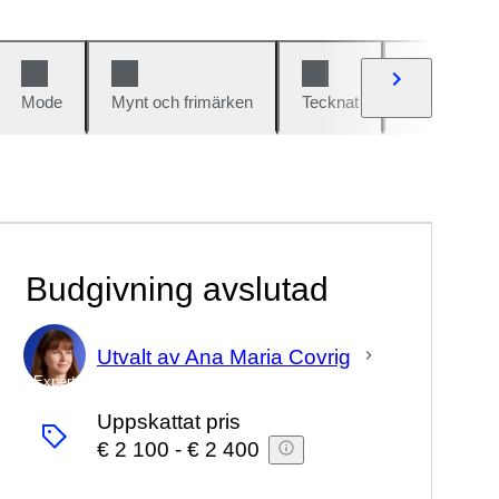
Mode
Mynt och frimärken
Tecknat
Bilar och cy
Budgivning avslutad
Utvalt av Ana Maria Covrig
Expert
Uppskattat pris
€ 2 100
-
€ 2 400