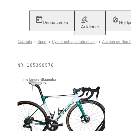
Denna vecka
Höjdp
Auktioner
Catawiki
Sport
Cyklar och sportutrustning
Auktion av Neo D
NR
105390576
Inte längre tillgänglig