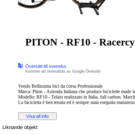
PITON - RF10 - Racercy
Översätt till svenska
Kommer att översättas av Google Översätt
Vendo Bellissima bici da corsa Professionale
Marca: Piton - Azienda Italiana che produce biciclette made i
Modello: RF10 - Telaio realizzato in Italia, full carbon. Marc
La bicicletta è ben tenuta ed è sempre stata eseguita manuten
Guardate nel mio profilo e troverete altre biciclette piton in alt
tutte le bici montano cerchi tubeless ready o con copertone+c
Visa all info
La taglia di questa in annuncio è TG. 52cm.
Sono stati appena eseguiti lavori di pulizia e sono stati ingrassat
Liknande objekt
Monta corone ultegra nuove
Sella smp