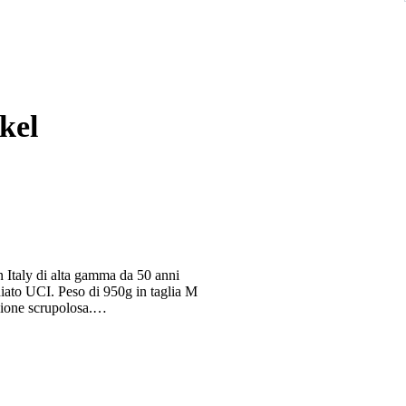
kel
n Italy di alta gamma da 50 anni
hiato UCI. Peso di 950g in taglia M
zione scrupolosa.
re taglie.
amera d'aria.
i tutti i cuscinetti e perni.