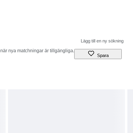
när nya matchningar är tillgängliga.
Spara