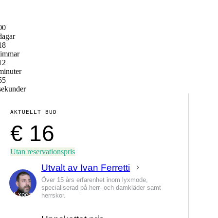
00
dagar
18
timmar
12
minuter
55
sekunder
AKTUELLT BUD
€ 16
Utan reservationspris
Utvalt av Ivan Ferretti
Över 15 års erfarenhet inom lyxmode,
specialiserad på herr- och damkläder samt
Expert
herrskor.