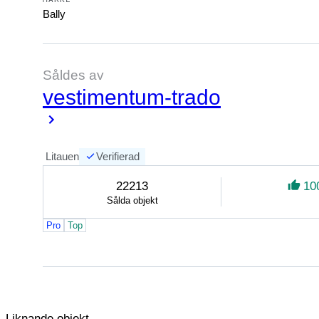
Bally
Såldes av
vestimentum-trado
Litauen
Verifierad
22213
10
Sålda objekt
Pro
Top
Liknande objekt