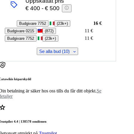
Uppskattat pris
€ 400
-
€ 500
16 €
Budgivare 7752
(
23k+
)
11 €
Budgivare 0215
(
872
)
11 €
Budgivare 7752
(
23k+
)
Se alla bud (10)
Catawikis köparskydd
Din betalning är säker hos oss tills du får ditt objekt.
Se
detaljer
Trustpilot 4.4 | 138578 omdömen
Betygsatt utmärkt på
Trustpilot
.