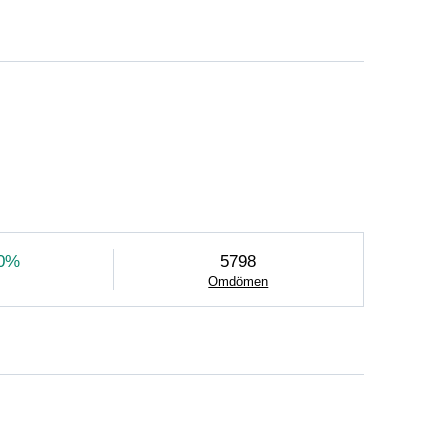
0%
5798
Omdömen