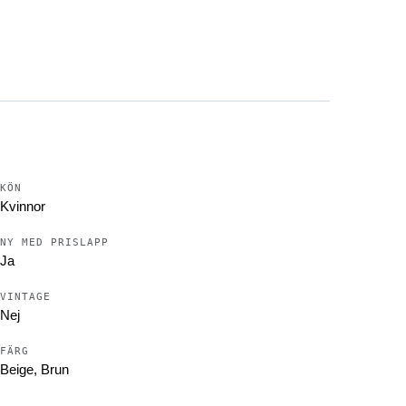
 plaggets nederkant)
KÖN
Kvinnor
rity internationell leverans.
NY MED PRISLAPP
Ja
VINTAGE
Nej
FÄRG
Beige, Brun