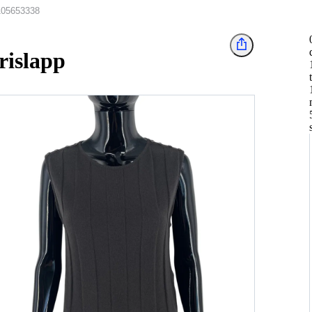
105653338
rislapp