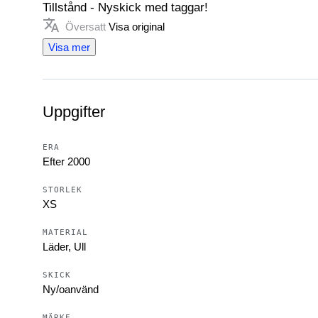
Tillstånd - Nyskick med taggar!
Översatt
Visa original
100% äkta!
Visa mer
Måtten som visas på bilderna är följande:
Uppgifter
- Armhåla till armhåla
- Skulder till skulder
- Den totala längden bak (nedersta kragens söm till
ERA
Efter 2000
Leveransmetod – Spårbar och försäkrad Premium Prio
STORLEK
XS
Artikelnummer: S1CA02400
MATERIAL
Läder, Ull
SKICK
Ny/oanvänd
MÄRKE