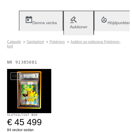
Denna vecka
Höjdpunkter
Auktioner
Catawiki
Samlarkort
Pokémon
Auktion av exklusiva Pokémon-
kort
NR
91385081
Såld
SLUTGILTIGT BUD
€ 45 499
84 veckor sedan