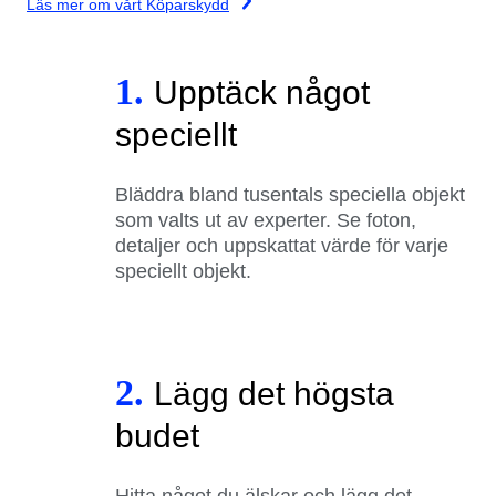
Läs mer om vårt Köparskydd
1.
Upptäck något
speciellt
Bläddra bland tusentals speciella objekt
som valts ut av experter. Se foton,
detaljer och uppskattat värde för varje
speciellt objekt.
2.
Lägg det högsta
budet
Hitta något du älskar och lägg det