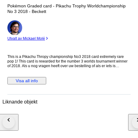
Pokémon Graded card - Pikachu Trophy Worldchampionship
No 3 2018 - Beckett
Expert
Utvalt av Mickael Molé
This is a Pikachu Thropy championship No3 2018 card extremely rare
pop 1! This card is rewarded for the number 3 worlds tournament winner
of 2018. Als u nog vragen heeft over uw bestelling of als er iets is
waarmee we u kunnen helpen, aarzel dan niet om contact met ons op te
nemen. We staan klaar om u van dienst te zijn. Nogmaals bedankt voor
uw aankoop! Met vriendelijke groet,
Visa all info
Liknande objekt