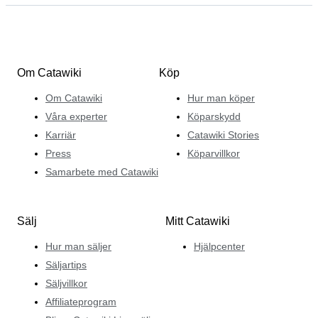
Om Catawiki
Köp
Om Catawiki
Hur man köper
Våra experter
Köparskydd
Karriär
Catawiki Stories
Press
Köparvillkor
Samarbete med Catawiki
Sälj
Mitt Catawiki
Hur man säljer
Hjälpcenter
Säljartips
Säljvillkor
Affiliateprogram