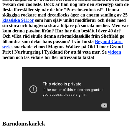
tvekan den coolaste. Dock är han nog inte den stereotyp som de
flesta föreställer sig när de hör ”Porsche-entusiast”. Denna
skäggiga rockare med dreadlocks äger en enorm samling av 25
klassiska 911:or
som han själv unikt modifierar och delar med
sin stora och hängivna skara följare på sociala medier. Men var
kom denna passion ifrån? Hur har den bestått i över 40 år?
Och vilka råd skulle denna arbetarklasskille från Sheffield ge
till andra som delar hans passion? I vår första
Beyond Cars-
serie
, snackade vi med Magnus Walker på Old Timer Grand
Prix i Nurburgring i Tyskland för att få veta mer. Se
videon
nedan och läs vidare för fler intressanta fakta!
Barndomskärlek