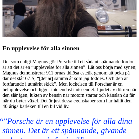
En upplevelse för alla sinnen
Det som enligt Magnus gör Porsche till ett sådant spännande fordon
är att det är en ”upplevelse för alla sinnen”. Låt oss börja med synen;
Magnus demonstrerar 911:ornas tidlösa estetik genom att peka på
där det står 67-S, “[det är] samma år som jag föddes. Och den är
fortfarande i utmärkt skick”. Men lockelsen till Porschar är en
helupplevelse och ligger inte endast i utseendet. Ljudet av dörren när
den slår igen, lukten av bensin när motorn startar och känslan du får
när du byter växel. Det är just dessa egenskaper som har hållit den
40-åriga kärleken till en bil vid liv.
''Porsche är en upplevelse för alla dina
sinnen. Det är ett spännande, givande