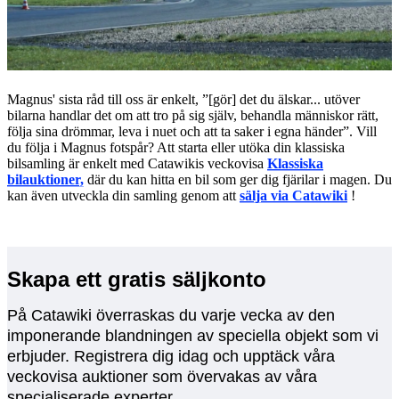
Magnus' sista råd till oss är enkelt, ”[gör] det du älskar... utöver
bilarna handlar det om att tro på sig själv, behandla människor rätt,
följa sina drömmar, leva i nuet och att ta saker i egna händer”. Vill
du följa i Magnus fotspår? Att starta eller utöka din klassiska
bilsamling är enkelt med Catawikis veckovisa
Klassiska
bilauktioner,
där du kan hitta en bil som ger dig fjärilar i magen. Du
kan även utveckla din samling genom att
sälja via Catawiki
!
Skapa ett gratis säljkonto
På Catawiki överraskas du varje vecka av den
imponerande blandningen av speciella objekt som vi
erbjuder. Registrera dig idag och upptäck våra
veckovisa auktioner som övervakas av våra
specialiserade experter.