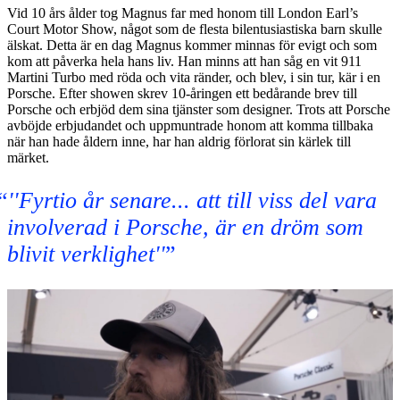
Vid 10 års ålder tog Magnus far med honom till London Earl’s
Court Motor Show, något som de flesta bilentusiastiska barn skulle
älskat. Detta är en dag Magnus kommer minnas för evigt och som
kom att påverka hela hans liv. Han minns att han såg en vit 911
Martini Turbo med röda och vita ränder, och blev, i sin tur, kär i en
Porsche. Efter showen skrev 10-åringen ett bedårande brev till
Porsche och erbjöd dem sina tjänster som designer. Trots att Porsche
avböjde erbjudandet och uppmuntrade honom att komma tillbaka
när han hade åldern inne, har han aldrig förlorat sin kärlek till
märket.
''Fyrtio år senare... att till viss del vara
involverad i Porsche, är en dröm som
blivit verklighet''