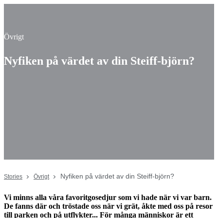
Övrigt
Nyfiken på värdet av din Steiff-björn?
Nyfiken på värdet av din Steiff-björn?
Stories
Övrigt
Vi minns alla våra favoritgosedjur som vi hade när vi var barn.
De fanns där och tröstade oss när vi grät, åkte med oss på resor
till parken och på utflykter... För många människor är ett