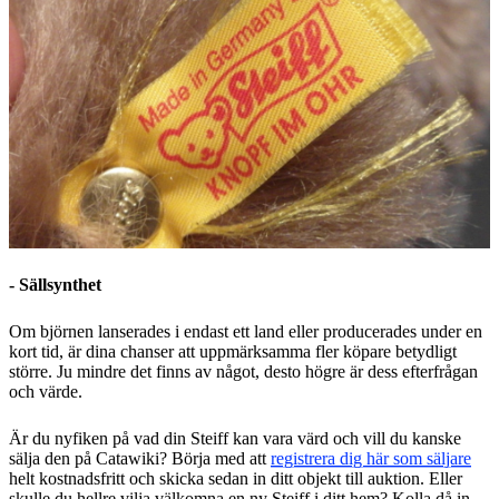
- Sällsynthet
Om björnen lanserades i endast ett land eller producerades under en
kort tid, är dina chanser att uppmärksamma fler köpare betydligt
större. Ju mindre det finns av något, desto högre är dess efterfrågan
och värde.
Är du nyfiken på vad din Steiff kan vara värd och vill du kanske
sälja den på Catawiki? Börja med att
registrera dig här som säljare
helt kostnadsfritt och skicka sedan in ditt objekt till auktion. Eller
skulle du hellre vilja välkomna en ny Steiff i ditt hem? Kolla då in