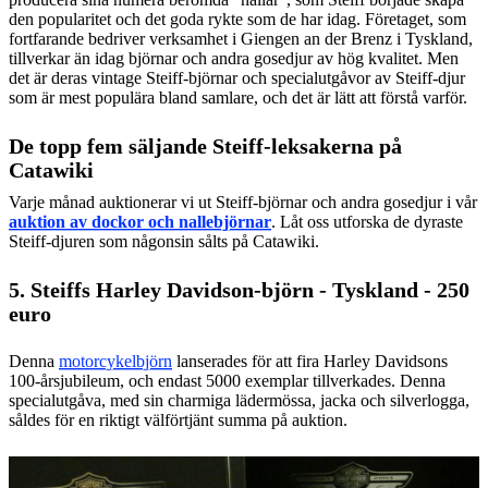
den popularitet och det goda rykte som de har idag. Företaget, som
fortfarande bedriver verksamhet i Giengen an der Brenz i Tyskland,
tillverkar än idag björnar och andra gosedjur av hög kvalitet. Men
det är deras vintage Steiff-björnar och specialutgåvor av Steiff-djur
som är mest populära bland samlare, och det är lätt att förstå varför.
De topp fem säljande Steiff-leksakerna på
Catawiki
Varje månad auktionerar vi ut Steiff-björnar och andra gosedjur i vår
auktion av dockor och nallebjörnar
. Låt oss utforska de dyraste
Steiff-djuren som någonsin sålts på Catawiki.
5. Steiffs Harley Davidson-björn - Tyskland - 250
euro
Denna
motorcykelbjörn
lanserades för att fira Harley Davidsons
100-årsjubileum, och endast 5000 exemplar tillverkades. Denna
specialutgåva, med sin charmiga lädermössa, jacka och silverlogga,
såldes för en riktigt välförtjänt summa på auktion.