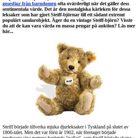
gosedjur från barndomen
ofta ovärderligt när det gäller dess
sentimentala värde. Det är den nostalgiska kärleken för dessa
leksaker som har gjort Steiff-björnar till ett sådant extremt
populärt samlarobjekt. Äger du en vintage Steiff-björn? Visste
du att de kan vara värda en massa pengar på auktion? Läs mer
här...
Steiff började tillverka mjuka djurleksaker i Tyskland på slutet av
1800-talet. Men det var först år 1902, när företaget började
producera sina numera berömda "nallar", som Steiff började skapa