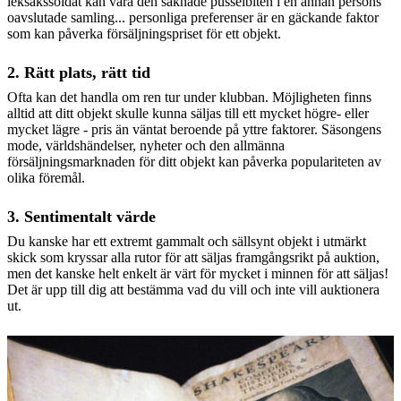
leksakssoldat kan vara den saknade pusselbiten i en annan persons
oavslutade samling... personliga preferenser är en gäckande faktor
som kan påverka försäljningspriset för ett objekt.
2. Rätt plats, rätt tid
Ofta kan det handla om ren tur under klubban. Möjligheten finns
alltid att ditt objekt skulle kunna säljas till ett mycket högre- eller
mycket lägre - pris än väntat beroende på yttre faktorer. Säsongens
mode, världshändelser, nyheter och den allmänna
försäljningsmarknaden för ditt objekt kan påverka populariteten av
olika föremål.
3. Sentimentalt värde
Du kanske har ett extremt gammalt och sällsynt objekt i utmärkt
skick som kryssar alla rutor för att säljas framgångsrikt på auktion,
men det kanske helt enkelt är värt för mycket i minnen för att säljas!
Det är upp till dig att bestämma vad du vill och inte vill auktionera
ut.