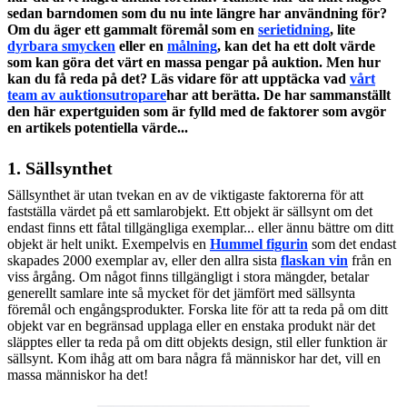
sedan barndomen som du nu inte längre har användning för?
Om du äger ett gammalt föremål som en
serietidning
, lite
dyrbara smycken
eller en
målning
, kan det ha ett dolt värde
som kan göra det värt en massa pengar på auktion. Men hur
kan du få reda på det? Läs vidare för att upptäcka vad
vårt
team av auktionsutropare
har att berätta. De har sammanställt
den här expertguiden som är fylld med de faktorer som avgör
en artikels potentiella värde...
1. Sällsynthet
Sällsynthet är utan tvekan en av de viktigaste faktorerna för att
fastställa värdet på ett samlarobjekt. Ett objekt är sällsynt om det
endast finns ett fåtal tillgängliga exemplar... eller ännu bättre om ditt
objekt är helt unikt. Exempelvis en
Hummel figurin
som det endast
skapades 2000 exemplar av, eller den allra sista
flaskan vin
från en
viss årgång. Om något finns tillgängligt i stora mängder, betalar
generellt samlare inte så mycket för det jämfört med sällsynta
föremål och engångsprodukter. Forska lite för att ta reda på om ditt
objekt var en begränsad upplaga eller en enstaka produkt när det
släpptes eller ta reda på om ditt objekts design, stil eller funktion är
sällsynt. Kom ihåg att om bara några få människor har det, vill en
massa människor ha det!