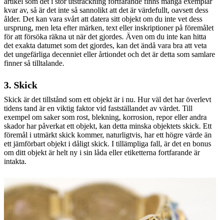
artikel som det i stor utsträckning fortfarande finns många exemplar
kvar av, så är det inte så sannolikt att det är värdefullt, oavsett dess
ålder. Det kan vara svårt att datera sitt objekt om du inte vet dess
ursprung, men leta efter märken, text eller inskriptioner på föremålet
för att försöka räkna ut när det gjordes. Även om du inte kan hitta
det exakta datumet som det gjordes, kan det ändå vara bra att veta
det ungefärliga decenniet eller årtiondet och det är detta som samlare
finner så tilltalande.
3. Skick
Skick är det tillstånd som ett objekt är i nu. Hur väl det har överlevt
tidens tand är en viktig faktor vid fastställandet av värdet. Till
exempel om saker som rost, blekning, korrosion, repor eller andra
skador har påverkat ett objekt, kan detta minska objektets skick. Ett
föremål i utmärkt skick kommer, naturligtvis, har ett högre värde än
ett jämförbart objekt i dåligt skick. I tillämpliga fall, är det en bonus
om ditt objekt är helt ny i sin låda eller etiketterna fortfarande är
intakta.