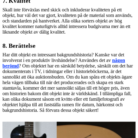
7. Kvalitet
Skall inte förväxlas med skick och inkluderar kvaliteten på ett
objekt, hur väl det var gjort, kvaliteten på de material som används,
och standarden på hantverket. Alla olika sorters objekt av hög
kvalitet kommer naturligtvis alltid intressera budgivarna mer än ett
liknande objekt av dålig kvalitet.
8. Berättelse
Har ditt objekt en intressant bakgrundshistoria? Kanske var det
involverat i en produktiv livshändelse? Användes det av
någon
berömd
? Om objektet har en särskild betydelse, särskilt om det har
dokumenterats i TV, i tidningar eller i historieböckerna, är det
sannolikt att öka auktionsbuden. Om du kan spåra ett objekts ägare
hela vägen tillbaka till när det producerades och skapa en stark
stamtavla, kommer det mer sannolikt säljas till ett högre pris, även
om historien bakom ditt objekt inte är världskänd. I tillämpliga fall,
kan olika dokument såsom ett kvitto eller ett familjefotografi av
objektet hjälpa till att fastställa ramen för datum, härkomst och
bakgrundshistoria. Så förvara dessa objekt säkert!