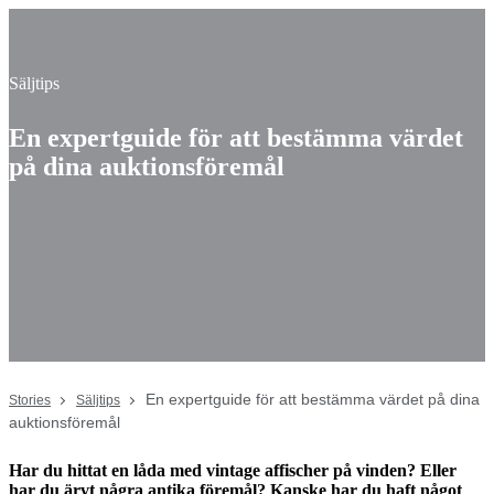
Säljtips
En expertguide för att bestämma värdet
på dina auktionsföremål
En expertguide för att bestämma värdet på dina
Stories
Säljtips
auktionsföremål
Har du hittat en låda med vintage affischer på vinden? Eller
har du ärvt några antika föremål? Kanske har du haft något