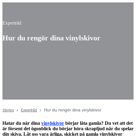
Expertråd
Hur du rengör dina vinylskivor
Hur du rengör dina vinylskivor
Stories
Expertråd
Hatar du när dina
vinylskivor
börjar låta gamla? Du vet att det
är försent det ögonblick du börjar höra skrapljud när du spelar
din skiva. Låt oss vara ärliga, skicket på gamla vinylskivor