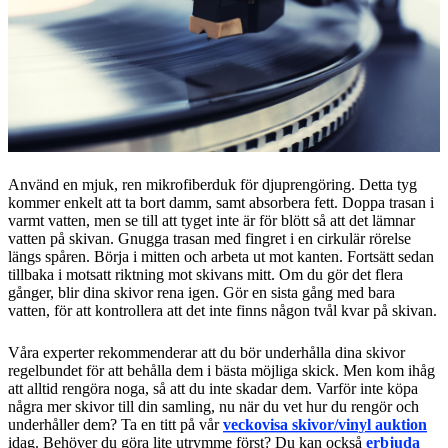
Använd en mjuk, ren mikrofiberduk för djuprengöring. Detta tyg
kommer enkelt att ta bort damm, samt absorbera fett. Doppa trasan i
varmt vatten, men se till att tyget inte är för blött så att det lämnar
vatten på skivan. Gnugga trasan med fingret i en cirkulär rörelse
längs spåren. Börja i mitten och arbeta ut mot kanten. Fortsätt sedan
tillbaka i motsatt riktning mot skivans mitt. Om du gör det flera
gånger, blir dina skivor rena igen. Gör en sista gång med bara
vatten, för att kontrollera att det inte finns någon tvål kvar på skivan.
Våra experter rekommenderar att du bör underhålla dina skivor
regelbundet för att behålla dem i bästa möjliga skick. Men kom ihåg
att alltid rengöra noga, så att du inte skadar dem. Varför inte köpa
några mer skivor till din samling, nu när du vet hur du rengör och
underhåller dem? Ta en titt på vår
veckovisa
skivor/vinyl
auktion
idag. Behöver du göra lite utrymme först? Du kan också
erbjuda