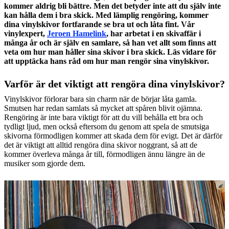
kommer aldrig bli bättre. Men det betyder inte att du själv inte
kan hålla dem i bra skick. Med lämplig rengöring, kommer
dina vinylskivor fortfarande se bra ut och låta fint. Vår
vinylexpert,
Jeroen Hamelink
, har arbetat i en skivaffär i
många år och är själv en samlare, så han vet allt som finns att
veta om hur man håller sina skivor i bra skick. Läs vidare för
att upptäcka hans råd om hur man rengör sina vinylskivor.
Varför är det viktigt att rengöra dina vinylskivor?
Vinylskivor förlorar bara sin charm när de börjar låta gamla.
Smutsen har redan samlats så mycket att spåren blivit ojämna.
Rengöring är inte bara viktigt för att du vill behålla ett bra och
tydligt ljud, men också eftersom du genom att spela de smutsiga
skivorna förmodligen kommer att skada dem för evigt. Det är därför
det är viktigt att alltid rengöra dina skivor noggrant, så att de
kommer överleva många år till, förmodligen ännu längre än de
musiker som gjorde dem.