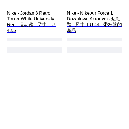
Nike - Jordan 3 Retro 
Nike - Nike Air Force 1 
Tinker White University 
Downtown Acronym - 运动
Red - 运动鞋 - 尺寸: EU 
鞋 - 尺寸: EU 44 - 带标签的
42.5
新品