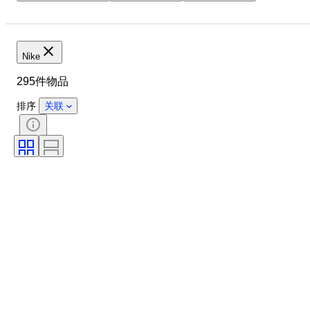
鞋尺码
物品
原产国
材质
性别
状态
签名
颜色
时代
Nike
带配件
花样
型号
295件物品
排序
关联