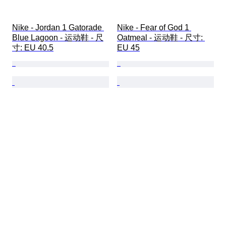
Nike - Jordan 1 Gatorade 
Nike - Fear of God 1 
Blue Lagoon - 运动鞋 - 尺
Oatmeal - 运动鞋 - 尺寸: 
寸: EU 40.5
EU 45