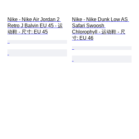
Nike - Nike Air Jordan 2 
Nike - Nike Dunk Low AS 
Retro J Balvin EU 45 - 运
Safari Swoosh 
动鞋 - 尺寸: EU 45
Chlorophyll - 运动鞋 - 尺
寸: EU 46