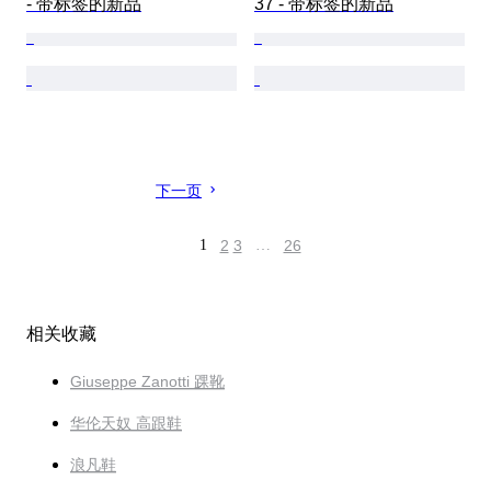
- 带标签的新品
37 - 带标签的新品
下一页
1
2
3
…
26
相关收藏
Giuseppe Zanotti 踝靴
华伦天奴 高跟鞋
浪凡鞋