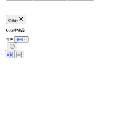
品牌
鞋尺码
物品
原产国
材质
性别
状态
签名
颜色
运动鞋
时代
带配件
花样
605件物品
型号
排序
关联