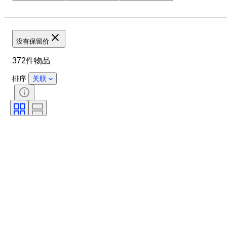
鞋尺码
物品
原产国
材质
性别
状态
颜色
时代
带配件
没有保留价
花样
型号
372件物品
排序
关联