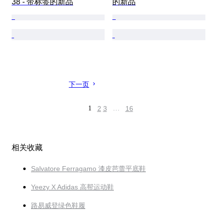
38 - 带标签的新品
的新品
下一页
1
2
3
…
16
相关收藏
Salvatore Ferragamo 漆皮芭蕾平底鞋
Yeezy X Adidas 高帮运动鞋
路易威登绿色鞋履