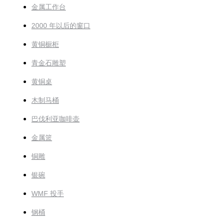
金属工作台
2000 年以后的窗口
黄铜橱柜
青金石雕塑
黄铜桌
木制马桶
巴伐利亚咖啡壶
金属篮
铜雕
银碗
WMF 投手
钢桶