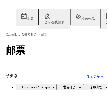
本周
精选作品
全球在线拍卖
艺
Catawiki
硬币及邮票
邮票
邮票
子类别
显示更多
European Stamps
世界邮票
东欧邮票