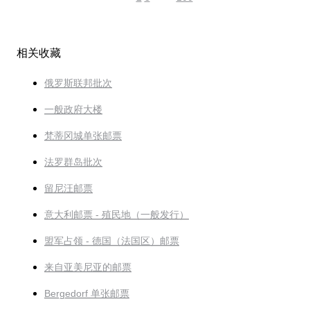
相关收藏
俄罗斯联邦批次
一般政府大楼
梵蒂冈城单张邮票
法罗群岛批次
留尼汪邮票
意大利邮票 - 殖民地（一般发行）
盟军占领 - 德国（法国区）邮票
来自亚美尼亚的邮票
Bergedorf 单张邮票