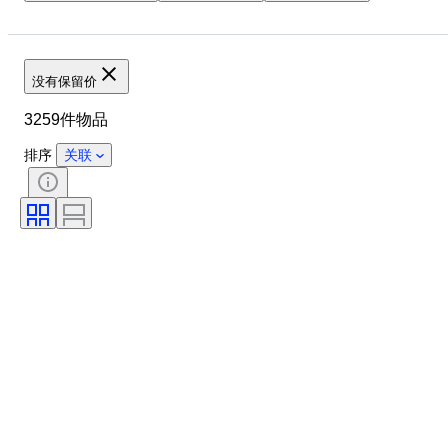
物品
原产国
材质
性别
状态
时期
证明
课题
款式
没有保留价
技术
签名
装订
3259件物品
版
语言
颜色
艺术家
出售者
时代
排序
关联