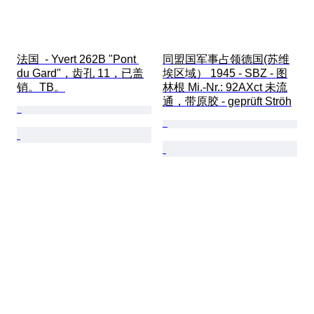
法国  - Yvert 262B "Pont 
同盟国军事占领德国(苏维
du Gard"，齿孔 11，已盖
埃区域） 1945 - SBZ - 图
销。TB。
林根 Mi.-Nr.: 92AXct 未流
通，带原胶 - geprüft Ströh