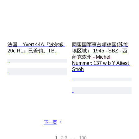
法国  - Yvert 44A『波尔多 
同盟国军事占领德国(苏维
20c R1』已盖销。TB。
埃区域） 1945 - SBZ - 西
萨克森州 - Michel 
Nummer: 137 w b Y Attest 
Ströh
下一页
1
2
3
…
100