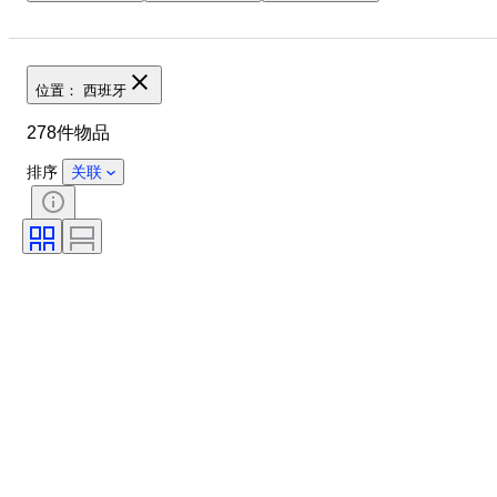
原产国
状态
课题
时代
位置： 西班牙
278件物品
排序
关联