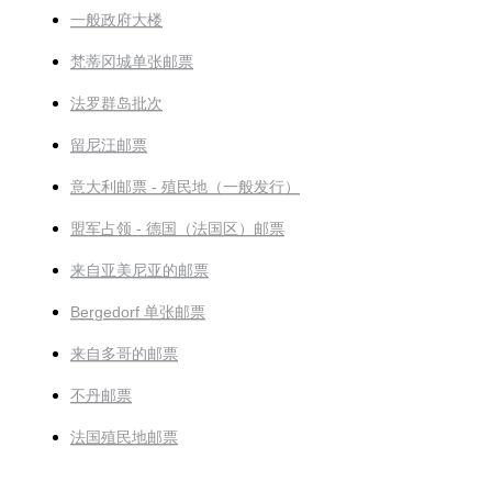
一般政府大楼
梵蒂冈城单张邮票
法罗群岛批次
留尼汪邮票
意大利邮票 - 殖民地（一般发行）
盟军占领 - 德国（法国区）邮票
来自亚美尼亚的邮票
Bergedorf 单张邮票
来自多哥的邮票
不丹邮票
法国殖民地邮票