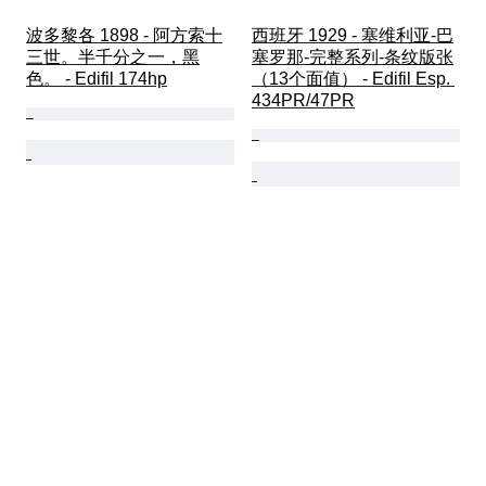
波多黎各 1898 - 阿方索十
西班牙 1929 - 塞维利亚-巴
三世。半千分之一，黑
塞罗那-完整系列-条纹版张
色。 - Edifil 174hp
（13个面值） - Edifil Esp. 
434PR/47PR