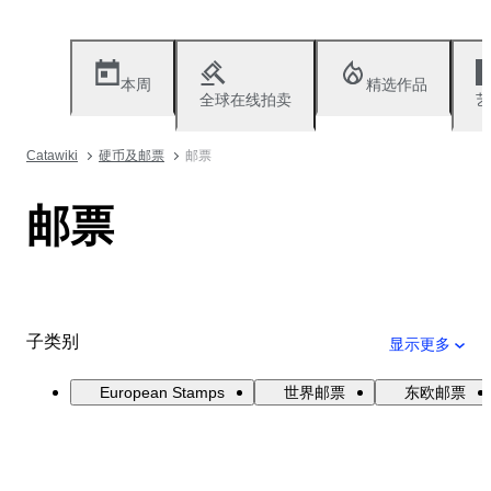
本周
精选作品
全球在线拍卖
艺
Catawiki
硬币及邮票
邮票
邮票
子类别
显示更多
European Stamps
世界邮票
东欧邮票