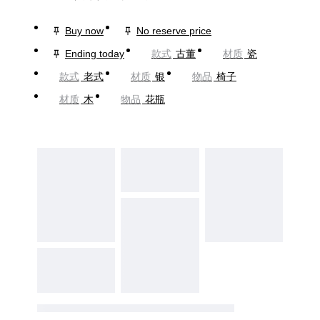
Buy now
No reserve price
Ending today
款式
古董
材质
瓷
款式
老式
材质
银
物品
椅子
材质
木
物品
花瓶