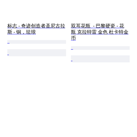
标志 - 奇迹创造者圣尼古拉
双耳花瓶  - 巴黎硬瓷 - 花
斯 - 铜，珐琅
瓶 克拉特雷 金色 杜卡特金
币