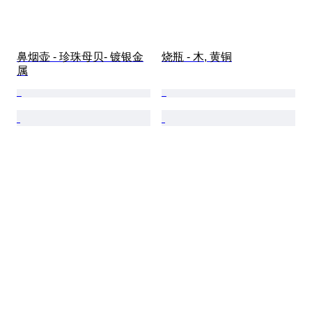
鼻烟壶 - 珍珠母贝- 镀银金
烧瓶 - 木, 黄铜
属