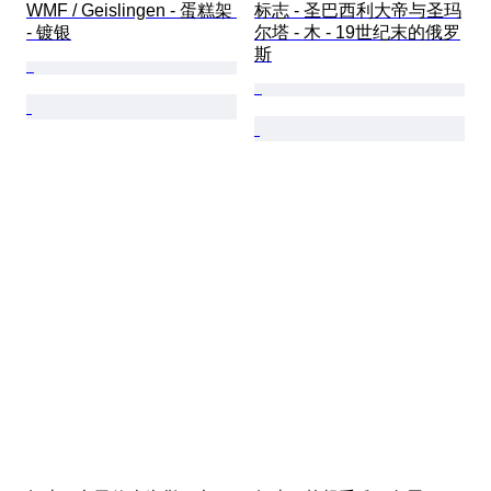
WMF / Geislingen - 蛋糕架 
标志 - 圣巴西利大帝与圣玛
- 镀银
尔塔 - 木 - 19世纪末的俄罗
斯