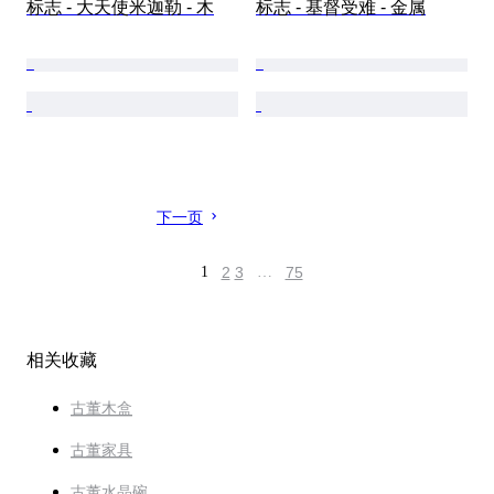
标志 - 大天使米迦勒 - 木
标志 - 基督受难 - 金属
下一页
1
2
3
…
75
相关收藏
古董木盒
古董家具
古董水晶碗