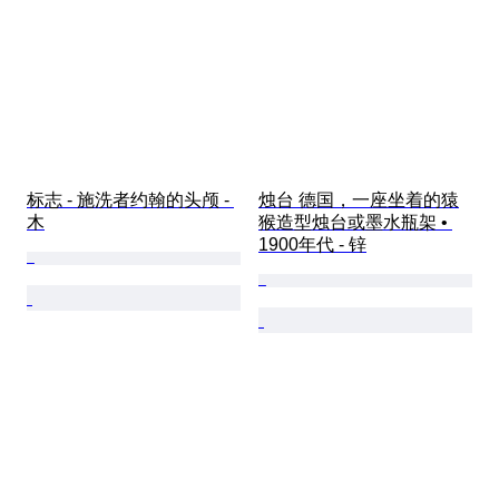
标志 - 施洗者约翰的头颅 - 
烛台 德国，一座坐着的猿
木
猴造型烛台或墨水瓶架 • 
1900年代 - 锌