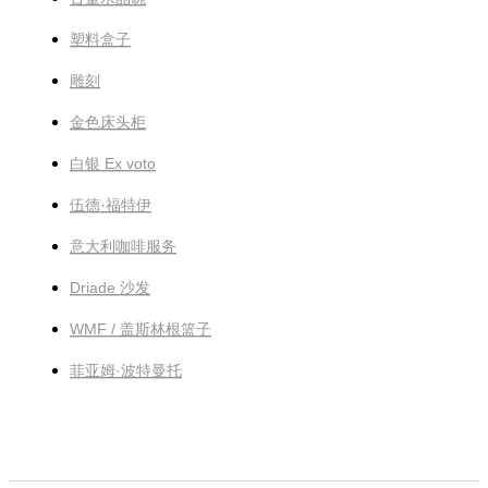
塑料盒子
雕刻
金色床头柜
白银 Ex voto
伍德·福特伊
意大利咖啡服务
Driade 沙发
WMF / 盖斯林根篮子
菲亚姆·波特曼托