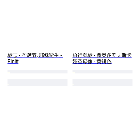
标志 - 圣诞节, 耶稣诞生 - 
旅行图标 - 费奥多罗夫斯卡
Finift
娅圣母像 - 黄铜色