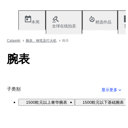
本周
精选作品
全球在线拍卖
艺
Catawiki
腕表、钢笔及打火机
腕表
腕表
子类别
显示更多
1500欧元以上奢华腕表
1500欧元以下基础腕表