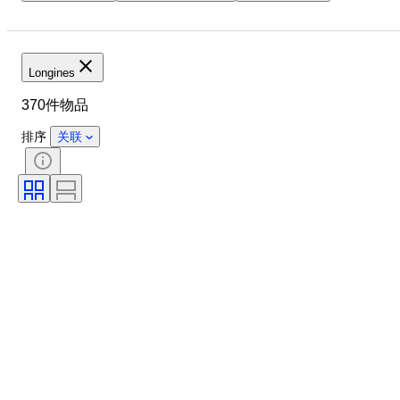
品牌
表壳直径
表带长度
物品
材质
性别
状态
时期
颜色
Longines
表芯
表带材质
型号
370件物品
排序
关联