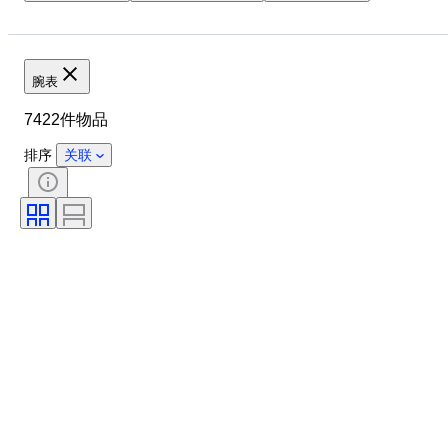
品牌
物品
表壳直径
表带长度
材质
性别
状态
时期
颜色
腕表
表芯
表带材质
型号
7422件物品
排序
关联