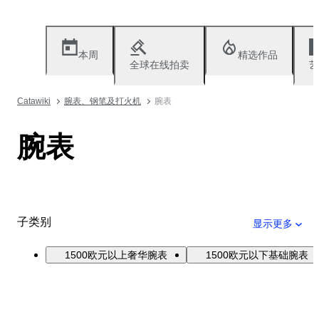
本周
精选作品
全球在线拍卖
艺
Catawiki
腕表、钢笔及打火机
腕表
腕表
子类别
显示更多
1500欧元以上奢华腕表
1500欧元以下基础腕表