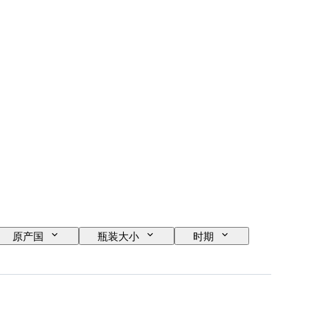
原产国
瓶装大小
时期