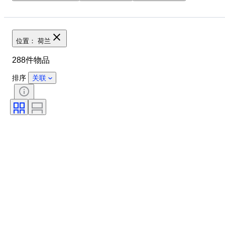
原产国
宝石重量
证明
颜色
切割
净度
颜色等级
钻石重量
位置： 荷兰
确切的颜色
对称
288件物品
抛光（钻石）
荧光
腰带
切割等级
花式色彩泛音
排序
关联
花式色彩强度
处理
宝石透明度
钻石类型