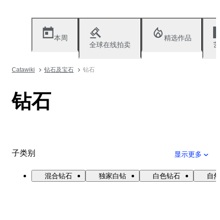
本周
精选作品
全球在线拍卖
艺
Catawiki
钻石及宝石
钻石
钻石
子类别
显示更多
混合钻石
独家白钻
白色钻石
自