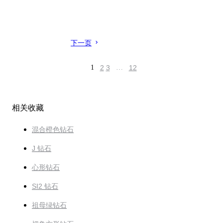
下一页
1
2
3
…
12
相关收藏
混合橙色钻石
J 钻石
心形钻石
SI2 钻石
祖母绿钻石