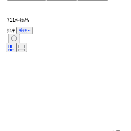
品牌
物品
原产国
材质
性别
状态
711件物品
时期
宝石重量
证明
细度
款式
颜色
排序
关联
服装尺码
切割
物品尺寸
花样
钻石类型
带配件
原创作品／复制品
Size
时代
型号