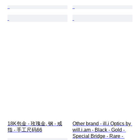
18K包金 - 玫瑰金, 钢 - 戒
Other brand - ill.i Optics by 
指 - 手工尺码66
will.i.am - Black - Gold - 
Special Bridge - Rare - 