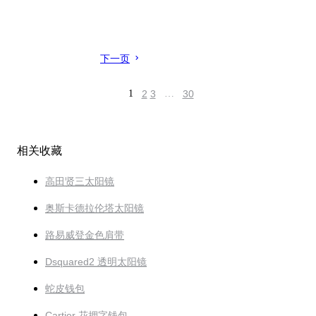
下一页
1
2
3
…
30
相关收藏
高田贤三太阳镜
奥斯卡德拉伦塔太阳镜
路易威登金色肩带
Dsquared2 透明太阳镜
蛇皮钱包
Cartier 花押字钱包