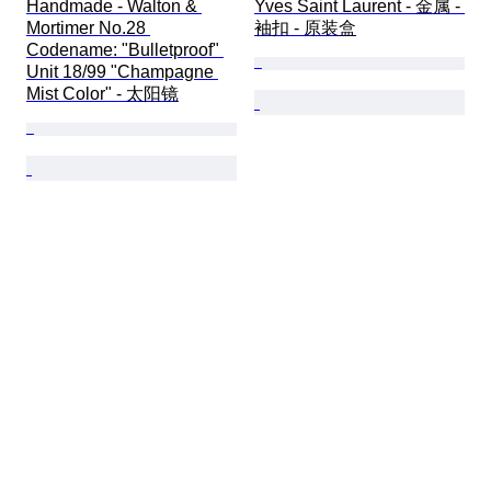
Handmade - Walton & 
Yves Saint Laurent - 金属 - 
Mortimer No.28 
袖扣 - 原装盒
Codename: "Bulletproof" 
Unit 18/99 "Champagne 
Mist Color" - 太阳镜